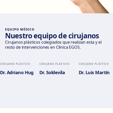
Móstoles
Av. del Alcalde de Móstoles, 8, 28933 Móstoles
Cómo llegar
Ver clínica
EQUIPO MÉDICO
Nuestro equipo de cirujanos
Valencia
Cirujanos plásticos colegiados que realizan esta y el
resto de intervenciones en Clínica EGOS.
Gran Via del Marqués del Túria, 82, L'Eixample, 46005
València
Cómo llegar
Ver clínica
CIRUJANO PLÁSTICO
CIRUJANO PLÁSTICO
CIRUJANO PLÁSTICO
Dr. Adriano Hug
Dr. Soldevila
Dr. Luis Martín
Alicante
Pl. del Alcalde Agatángelo Soler, 3, 03015 Alicante
Cómo llegar
Ver clínica
Zaragoza
C. de Escoriaza y Fabro, 7, Delicias, 50010 Zaragoza