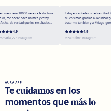
Plaça Poeta Marquina, 6, 17001 Girona
Cómo llegar
Ver clínica
mendaría 10000 veces a la doctora
Estoy encantada con el resultado!
, me operé hace un mes y estoy
Muchísimas gracias a @clinicaegos 
cha, de verdad que los resultados
tratarme tan bien y a @tiago_gomes 
upendos 😻
dejarme tan maravillosa, has supera
Tarragona
4.9
4.9
expectativas sin duda ❤️
Rambla President Francesc Macià, 10, 43005 Tarragona
aria_27
· Instagram
@
zairadlm
· Instagram
Cómo llegar
Ver clínica
Reus
Carrer de Castellvell, 7, 43202 Reus
Cómo llegar
Ver clínica
AURA APP
Lleida
cuidamos
Te
en los
Carrer Enric Granados, 4, 25006 Lleida
más lo
momentos que
Cómo llegar
Ver clínica