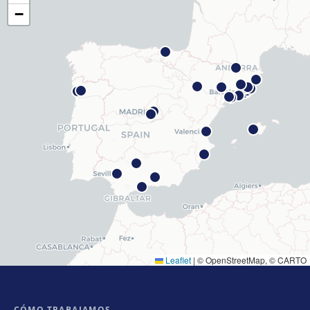
Barcelona Madrazo
−
Carrer dels Madrazo, 60-66, Sarrià-Sant Gervasi, 08006
Barcelona
Cómo llegar
Ver clínica
Barcelona Poblenou
Av. Diagonal, 141, Sant Martí, 08018 Barcelona
Cómo llegar
Ver clínica
Hospitalet
Rambla Just Oliveras, 63, 08901 L'Hospitalet de
Llobregat
Cómo llegar
Ver clínica
Leaflet
|
© OpenStreetMap, © CARTO
Cornellà
Carrer de Joaquim Rubió i Ors, 205, 08940 Cornellà de
Llobregat
CÓMO TRABAJAMOS