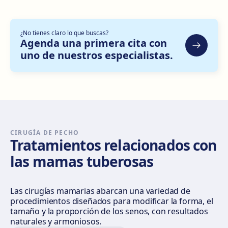
Cómo llegar
Ver clínica
¿No tienes claro lo que buscas?
Bilbao
Agenda una primera cita con
Gran Vía Don Diego López de Haro, 82, Bilbao
uno de nuestros especialistas.
Cómo llegar
Ver clínica
Sevilla Nervión
C/ Enramadilla, 8, 41018 Sevilla
Cómo llegar
Ver clínica
CIRUGÍA DE PECHO
Tratamientos relacionados con
las mamas tuberosas
Sevilla Remedios
Virgen de Luján, 30 A, Edif. La Pérgola, 41011 Sevilla
Cómo llegar
Ver clínica
Las cirugías mamarias abarcan una variedad de
procedimientos diseñados para modificar la forma, el
tamaño y la proporción de los senos, con resultados
Córdoba
naturales y armoniosos.