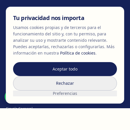
CONTÁCTANOS
Tu privacidad nos importa
Usamos cookies propias y de terceros para el
funcionamiento del sitio y, con tu permiso, para
+34 932 71 80 69
info@clinicaegos.com
analizar su uso y mostrarte contenido relevante.
Puedes aceptarlas, rechazarlas o configurarlas.
Más
información en nuestra
Política de cookies
.
MIEMBROS DE
EAFPS
SCCPRE
SECPRE
Aceptar todo
TRATAMIENTOS
Rechazar
Cirugía de pecho
Preferencias
Cirugía Facial
Cirugía Corporal
Íntima
Pérdida de peso