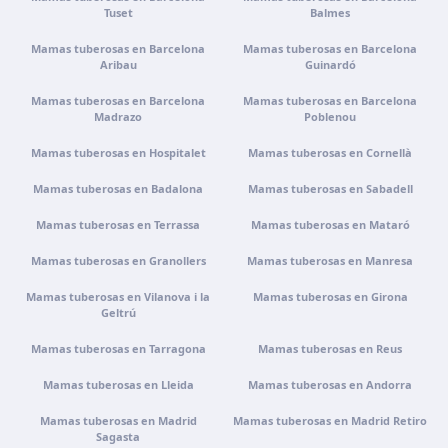
Tenerife
Tuset
Balmes
Calle Álvaro Rodríguez López, 30, 38005 Santa Cruz de
Mamas tuberosas en Barcelona
Tenerife
Mamas tuberosas en Barcelona
Aribau
Guinardó
Cómo llegar
Ver clínica
Mamas tuberosas en Barcelona
Mamas tuberosas en Barcelona
Madrazo
Poblenou
Portugal · Famalicão
Mamas tuberosas en Hospitalet
Mamas tuberosas en Cornellà
Zona Industrial, Av. Santa Maria de Vermoim, Pavilhão
nº 1, 4770-269 Vermoim, Portugal
Mamas tuberosas en Badalona
Mamas tuberosas en Sabadell
Cómo llegar
Ver clínica
Mamas tuberosas en Terrassa
Mamas tuberosas en Mataró
Mamas tuberosas en Granollers
Mamas tuberosas en Manresa
Portugal · Guimarães
Mamas tuberosas en Vilanova i la
Rua do Pomardufe, 283, 4805-299 Guimarães, Portugal
Mamas tuberosas en Girona
Geltrú
Cómo llegar
Ver clínica
Mamas tuberosas en Tarragona
Mamas tuberosas en Reus
Mamas tuberosas en Lleida
Mamas tuberosas en Andorra
Clínica virtual
Videoconsulta · Atención virtual
Mamas tuberosas en Madrid
Mamas tuberosas en Madrid Retiro
Sagasta
Cómo llegar
Ver clínica