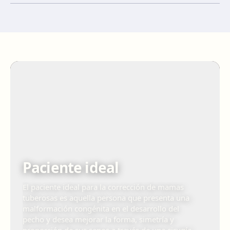
Paciente ideal
El paciente ideal para la corrección de mamas
tuberosas es aquella persona que presenta una
malformación congénita en el desarrollo del
pecho y desea mejorar la forma, simetría y