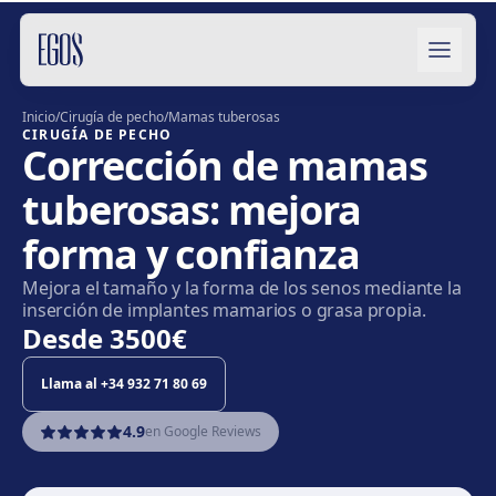
Saltar al contenido
Inicio
/
Cirugía de pecho
/
Mamas tuberosas
CIRUGÍA DE PECHO
Corrección de mamas
tuberosas: mejora
forma y confianza
Mejora el tamaño y la forma de los senos mediante la
inserción de implantes mamarios o grasa propia.
Desde
3500€
Llama al
+34 932 71 80 69
4.9
en Google Reviews