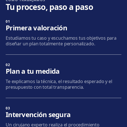
Tu proceso, paso a paso
Cómo llegar
Ver clínica
01
Badalona
Primera valoración
Plaça de l'Alcalde Xifré, 14, 08912 Badalona
Estudiamos tu caso y escuchamos tus objetivos para
Cómo llegar
Ver clínica
diseñar un plan totalmente personalizado.
Sabadell
Calle Calderón, 44-48, Centro, 08206 Sabadell
02
Plan a tu medida
Cómo llegar
Ver clínica
Te explicamos la técnica, el resultado esperado y el
presupuesto con total transparencia.
Terrassa
Carrer d'Arquímedes, 156, 08224 Terrassa
Cómo llegar
Ver clínica
03
Intervención segura
Mataró
Un cirujano experto realiza el procedimiento