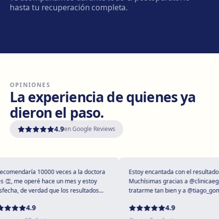
Cómo llegar
Ver clínica
hasta tu recuperación completa.
Manresa
Carretera de Vic, 149, 08243 Manresa
Cómo llegar
Ver clínica
OPINIONES
Vilanova i la Geltrú
La experiencia de quienes ya
Avinguda del Garraf, 69, 08800 Vilanova i la Geltrú
dieron el paso.
Cómo llegar
Ver clínica
4.9
en Google Reviews
Girona
Plaça Poeta Marquina, 6, 17001 Girona
Cómo llegar
Ver clínica
mendaría 10000 veces a la doctora
Estoy encantada con el resultado!
, me operé hace un mes y estoy
Muchísimas gracias a @clinicaegos 
cha, de verdad que los resultados
tratarme tan bien y a @tiago_gomes
tupendos 😻
dejarme tan maravillosa, has super
Tarragona
4.9
4.9
expectativas sin duda ❤️
Rambla President Francesc Macià, 10, 43005 Tarragona