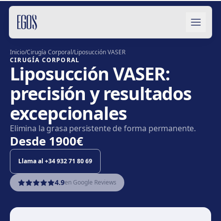
Saltar al contenido
Inicio
/
Cirugía Corporal
/
Liposucción VASER
CIRUGÍA CORPORAL
Liposucción VASER:
precisión y resultados
excepcionales
Elimina la grasa persistente de forma permanente.
Desde
1900€
Llama al
+34 932 71 80 69
4.9
en Google Reviews