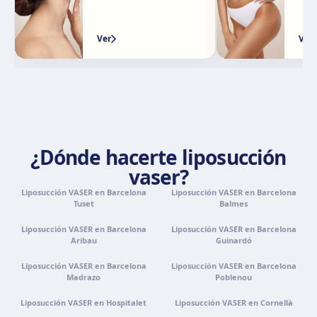
Ver
Ver
Granada
Avenida Constitución, 42, 1.º A, 18014 Granada
Cómo llegar
Ver clínica
Palma de Mallorca
Camí de la Vileta, 30, Policlínica Miramar, 07011 Palma,
¿Dónde hacerte liposucción
Illes Balears
vaser?
Cómo llegar
Ver clínica
Liposucción VASER en Barcelona
Liposucción VASER en Barcelona
Tuset
Balmes
Tenerife
Liposucción VASER en Barcelona
Liposucción VASER en Barcelona
Calle Álvaro Rodríguez López, 30, 38005 Santa Cruz de
Aribau
Guinardó
Tenerife
Liposucción VASER en Barcelona
Cómo llegar
Ver clínica
Liposucción VASER en Barcelona
Madrazo
Poblenou
Liposucción VASER en Hospitalet
Liposucción VASER en Cornellà
Portugal · Famalicão