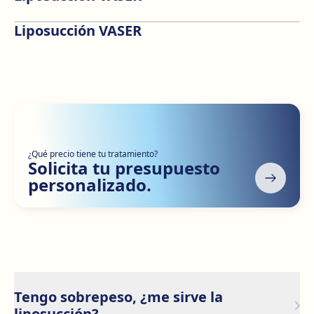
Antes
Después
Liposucción VASER
Antes
Después
¿Qué precio tiene tu tratamiento?
Solicita tu presupuesto
personalizado.
Tengo sobrepeso, ¿me sirve la
liposucción?