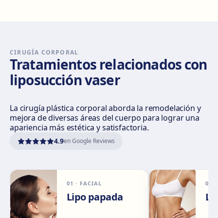
Sevilla Nervión
C/ Enramadilla, 8, 41018 Sevilla
Cómo llegar
Ver clínica
CIRUGÍA CORPORAL
Tratamientos relacionados con
liposucción vaser
Sevilla Remedios
Virgen de Luján, 30 A, Edif. La Pérgola, 41011 Sevilla
Cómo llegar
Ver clínica
La cirugía plástica corporal aborda la remodelación y
mejora de diversas áreas del cuerpo para lograr una
apariencia más estética y satisfactoria.
Córdoba
4.9
en Google Reviews
Calle El Nogal, 2, Nte. Sierra, 14006 Córdoba
Cómo llegar
Ver clínica
01
·
FACIAL
02
Málaga
Lipo papada
Li
Calle Rachmaninov, 5, 29002 Málaga
Cómo llegar
Ver clínica