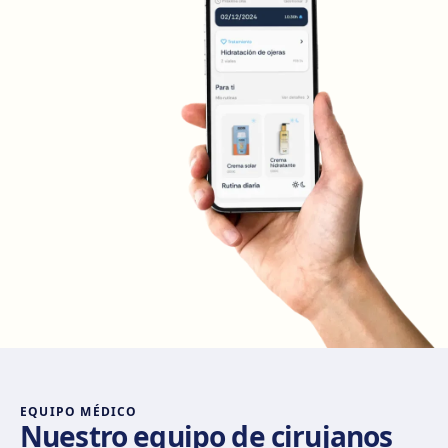
Calle de Sagasta, 3, 28004 Madrid
Cómo llegar
Ver clínica
Madrid Retiro
Calle del Doctor Castelo, 20, Retiro, 28009 Madrid
Cómo llegar
Ver clínica
Madrid Castellana
Av. del General Perón, 20, 28020 Madrid
Cómo llegar
Ver clínica
Móstoles
Av. del Alcalde de Móstoles, 8, 28933 Móstoles
Cómo llegar
Ver clínica
EQUIPO MÉDICO
Nuestro equipo de cirujanos