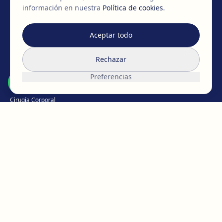
información en nuestra
Política de cookies
.
MIEMBROS DE
EAFPS
SCCPRE
SECPRE
Aceptar todo
TRATAMIENTOS
Rechazar
Cirugía de pecho
Preferencias
Cirugía Facial
Cirugía Corporal
Íntima
Pérdida de peso
Medicina Capilar
Medicina estética
Micropigmentación
CONOCE EGOS
El equipo de EGOS