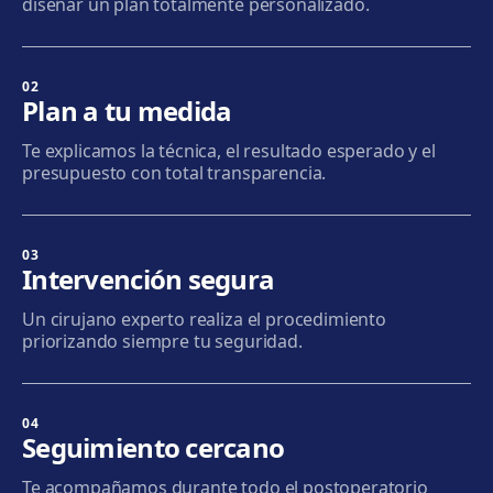
diseñar un plan totalmente personalizado.
Sabadell
Calle Calderón, 44-48, Centro, 08206 Sabadell
02
Plan a tu medida
Cómo llegar
Ver clínica
Te explicamos la técnica, el resultado esperado y el
presupuesto con total transparencia.
Terrassa
Carrer d'Arquímedes, 156, 08224 Terrassa
Cómo llegar
Ver clínica
03
Intervención segura
Mataró
Un cirujano experto realiza el procedimiento
Via Europa, 58, 08304 Mataró
priorizando siempre tu seguridad.
Cómo llegar
Ver clínica
04
Granollers
Seguimiento cercano
Carrer de Joan Prim, 58, 08402 Granollers
Te acompañamos durante todo el postoperatorio