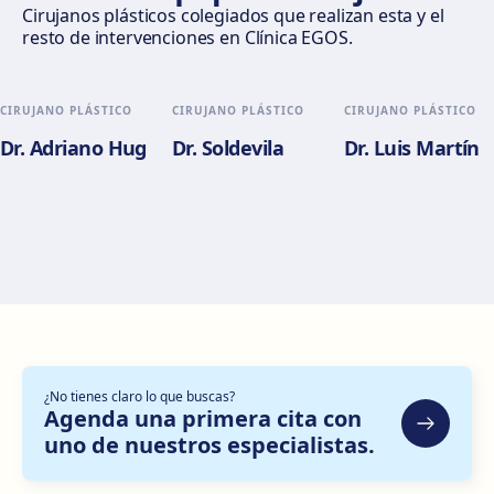
Valencia
Cirujanos plásticos colegiados que realizan esta y el
resto de intervenciones en Clínica EGOS.
Gran Via del Marqués del Túria, 82, L'Eixample, 46005
València
Cómo llegar
Ver clínica
CIRUJANO PLÁSTICO
CIRUJANO PLÁSTICO
CIRUJANO PLÁSTICO
Dr. Adriano Hug
Dr. Soldevila
Dr. Luis Martín
Alicante
Pl. del Alcalde Agatángelo Soler, 3, 03015 Alicante
Cómo llegar
Ver clínica
Zaragoza
C. de Escoriaza y Fabro, 7, Delicias, 50010 Zaragoza
Cómo llegar
Ver clínica
¿No tienes claro lo que buscas?
Bilbao
Agenda una primera cita con
uno de nuestros especialistas.
Gran Vía Don Diego López de Haro, 82, Bilbao
Cómo llegar
Ver clínica