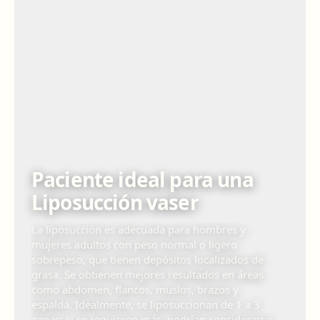
Paciente ideal para una
Liposucción vaser
La liposucción es adecuada para hombres y
mujeres adultos con peso normal o ligero
sobrepeso, que tienen depósitos localizados de
grasa. Se obtienen mejores resultados en áreas
como abdomen, flancos, muslos, brazos y
espalda. Idealmente, se liposuccionan de 1 a 3
zonas; si se requieren más, podrían considerarse