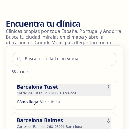
este procedimiento es que permite una mayor
que es seguro y adecuado para tu anatomía.
contracción de la piel y definición corporal. El lipo
vaser permite resultados más naturales gracias a que
produce una quemadura controlada en la dermis. Al
Encuentra tu clínica
trabajar en la capa más profunda de la piel, produce
una adherencia mucho mayor. Esta técnica además
Clínicas propias por toda España, Portugal y Andorra.
preserva la viabilidad de las células de la grasa, lo que
Busca tu ciudad, míralas en el mapa y abre la
hace que la grasa extraída sea ideal para volver a ser
ubicación en Google Maps para llegar fácilmente.
utilizada para realizar un aumento de otra zona, lo que
se denomina un lipofilling.
38
clínicas
Barcelona Tuset
Carrer de Tuset, 34, 08006 Barcelona
Cómo llegar
Ver clínica
Barcelona Balmes
Carrer de Balmes, 268, 08006 Barcelona