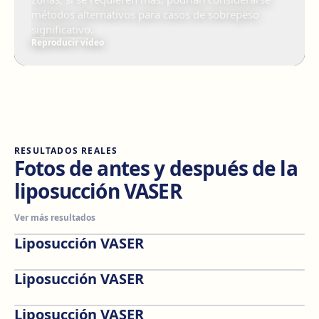
métodos alternativos para casos de sobrepeso
significativo.
Reproducir vídeo
RESULTADOS REALES
Fotos de antes y después de la
liposucción VASER
Ver más resultados
Liposucción VASER
Antes
Después
Liposucción VASER
Antes
Después
Liposucción VASER