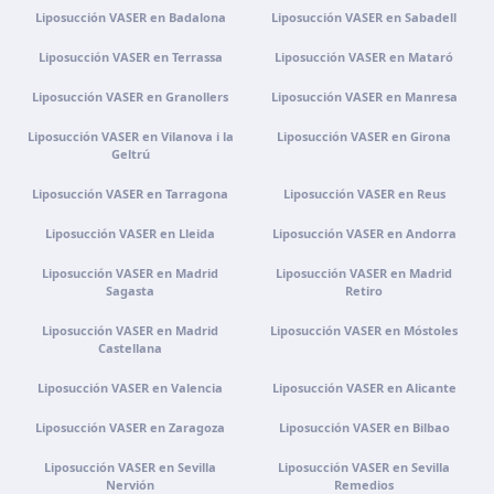
Zona Industrial, Av. Santa Maria de Vermoim, Pavilhão
Liposucción VASER en Badalona
Liposucción VASER en Sabadell
nº 1, 4770-269 Vermoim, Portugal
Liposucción VASER en Terrassa
Liposucción VASER en Mataró
Cómo llegar
Ver clínica
Liposucción VASER en Granollers
Liposucción VASER en Manresa
Portugal · Guimarães
Liposucción VASER en Vilanova i la
Liposucción VASER en Girona
Geltrú
Rua do Pomardufe, 283, 4805-299 Guimarães, Portugal
Liposucción VASER en Tarragona
Cómo llegar
Ver clínica
Liposucción VASER en Reus
Liposucción VASER en Lleida
Liposucción VASER en Andorra
Clínica virtual
Liposucción VASER en Madrid
Liposucción VASER en Madrid
Videoconsulta · Atención virtual
Sagasta
Retiro
Cómo llegar
Ver clínica
Liposucción VASER en Madrid
Liposucción VASER en Móstoles
Castellana
Liposucción VASER en Valencia
Liposucción VASER en Alicante
Liposucción VASER en Zaragoza
Liposucción VASER en Bilbao
Liposucción VASER en Sevilla
Liposucción VASER en Sevilla
Nervión
Remedios