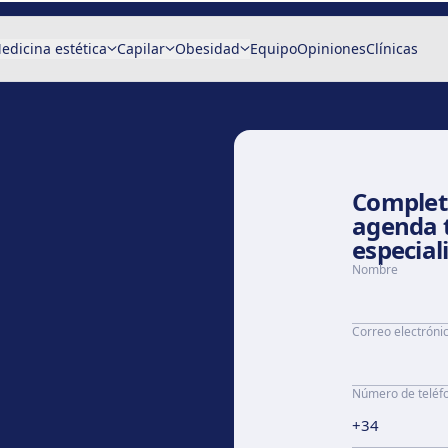
edicina estética
Capilar
Obesidad
Equipo
Opiniones
Clínicas
Completa
agenda 
especial
Nombre
Correo electróni
Número de teléf