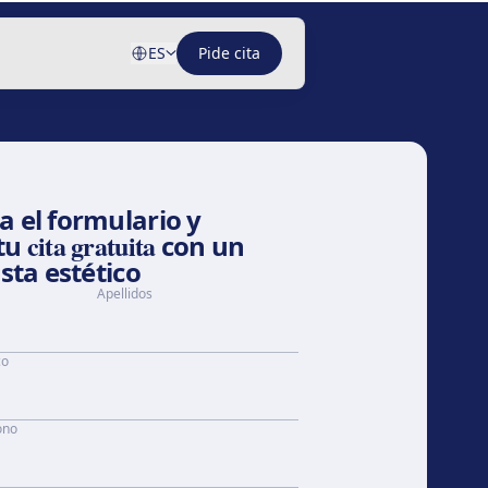
ES
Pide cita
 el formulario y
cita gratuita
tu
con un
ista estético
Apellidos
co
ono