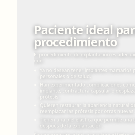
Paciente ideal par
procedimiento
El procedimiento de explantación es adecu
que:
Ya no desean tener implantes mamarios 
personales o de salud.
Han experimentado complicaciones como
implante, contractura capsular o desplaz
prótesis.
Quieren restaurar la apariencia natural d
reemplazar las prótesis por otras nuevas.
Tienen una piel elástica que permite una
después de la explantación.