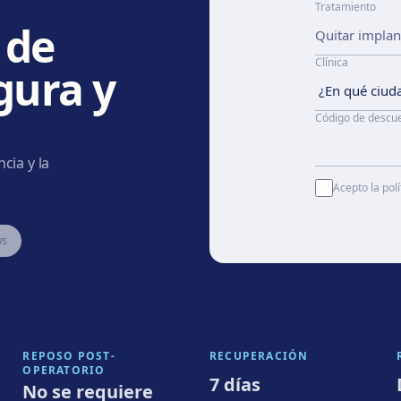
Tratamiento
 de
Clínica
gura y
Código de descu
cia y la
Acepto la polí
ws
REPOSO POST-
RECUPERACIÓN
OPERATORIO
7 días
No se requiere