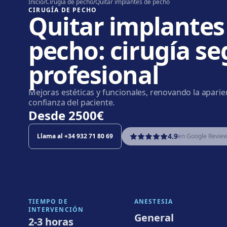
Inicio
/
Cirugía de pecho
/
Quitar implantes de pecho
CIRUGÍA DE PECHO
Quitar implantes
pecho: cirugía se
profesional
Mejoras estéticas y funcionales, renovando la aparien
confianza del paciente.
Desde
2500€
4.9
Llama al
+34 932 71 80 69
en Google Revie
TIEMPO DE
ANESTESIA
INTERVENCIÓN
General
2-3 horas