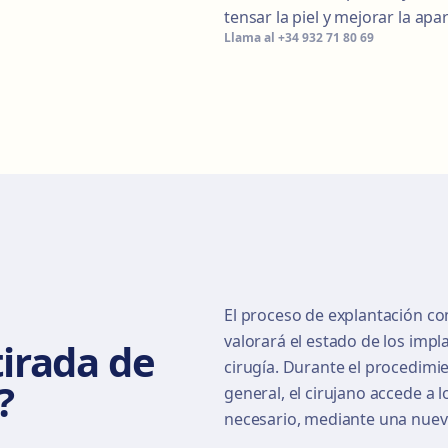
tensar la piel y mejorar la ap
Llama al
+34 932 71 80 69
El proceso de explantación co
valorará el estado de los impla
irada de
cirugía. Durante el procedimi
?
general, el cirujano accede a lo
necesario, mediante una nueva