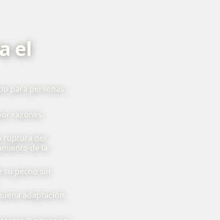
a el
ado para personas
por razones
 ruptura del
amiento de la
e su pecho sin
 buena adaptación