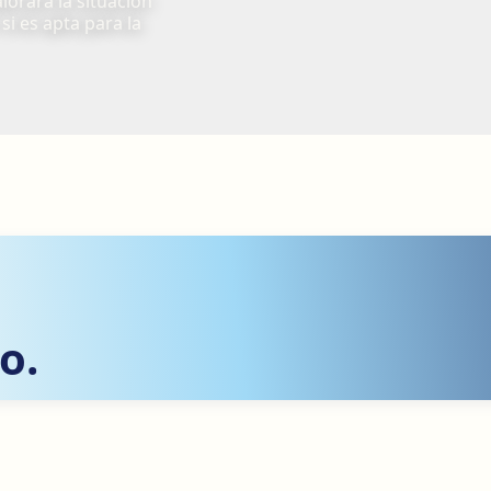
alorará la situación
si es apta para la
o.