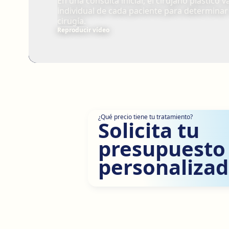
En una consulta inicial, el cirujano plástico v
individual de cada paciente para determinar 
cirugía.
Reproducir vídeo
¿Qué precio tiene tu tratamiento?
Solicita tu
presupuesto
personalizad