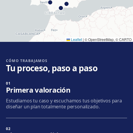
Hospitalet
Rambla Just Oliveras, 63, 08901 L'Hospitalet de
Llobregat
Cómo llegar
Ver clínica
Leaflet
|
© OpenStreetMap, © CARTO
Cornellà
Carrer de Joaquim Rubió i Ors, 205, 08940 Cornellà de
Llobregat
CÓMO TRABAJAMOS
Tu proceso, paso a paso
Cómo llegar
Ver clínica
01
Badalona
Primera valoración
Plaça de l'Alcalde Xifré, 14, 08912 Badalona
Estudiamos tu caso y escuchamos tus objetivos para
Cómo llegar
Ver clínica
diseñar un plan totalmente personalizado.
Sabadell
Calle Calderón, 44-48, Centro, 08206 Sabadell
02