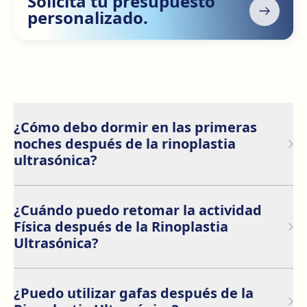
Solicita tu presupuesto
personalizado.
¿Cómo debo dormir en las primeras
noches después de la rinoplastia
ultrasónica?
Se recomienda descansar boca arriba durante los
primeros días para prevenir posibles daños en la zona
¿Cuándo puedo retomar la actividad
de la nariz. Mantener la cabeza elevada también es
Física después de la Rinoplastia
aconsejable para optimizar la recuperación.
Ultrasónica?
Durante la primera semana, es crucial descansar y
evitar ejercicios intensos, como levantar objetos
¿Puedo utilizar gafas después de la
pesados, durante al menos 15 días después de la