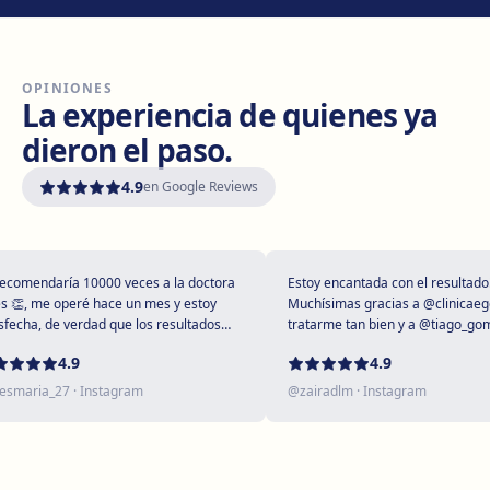
Cómo llegar
Ver clínica
OPINIONES
Vilanova i la Geltrú
La experiencia de quienes ya
Avinguda del Garraf, 69, 08800 Vilanova i la Geltrú
dieron el paso.
Cómo llegar
Ver clínica
4.9
en Google Reviews
Girona
Plaça Poeta Marquina, 6, 17001 Girona
Cómo llegar
Ver clínica
mendaría 10000 veces a la doctora
Estoy encantada con el resultado!
, me operé hace un mes y estoy
Muchísimas gracias a @clinicaegos 
cha, de verdad que los resultados
tratarme tan bien y a @tiago_gomes
upendos 😻
dejarme tan maravillosa, has supera
Tarragona
4.9
4.9
expectativas sin duda ❤️
Rambla President Francesc Macià, 10, 43005 Tarragona
aria_27
· Instagram
@
zairadlm
· Instagram
Cómo llegar
Ver clínica
Reus