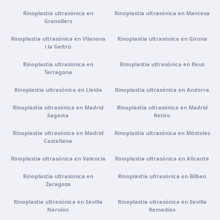
Rinoplastia ultrasónica en
Rinoplastia ultrasónica en Manresa
Portugal · Guimarães
Granollers
Rua do Pomardufe, 283, 4805-299 Guimarães, Portugal
Rinoplastia ultrasónica en Vilanova
Rinoplastia ultrasónica en Girona
Cómo llegar
Ver clínica
i la Geltrú
Rinoplastia ultrasónica en
Rinoplastia ultrasónica en Reus
Clínica virtual
Tarragona
Videoconsulta · Atención virtual
Rinoplastia ultrasónica en Lleida
Rinoplastia ultrasónica en Andorra
Cómo llegar
Ver clínica
Rinoplastia ultrasónica en Madrid
Rinoplastia ultrasónica en Madrid
Sagasta
Retiro
Rinoplastia ultrasónica en Madrid
Rinoplastia ultrasónica en Móstoles
Castellana
Rinoplastia ultrasónica en Valencia
Rinoplastia ultrasónica en Alicante
Rinoplastia ultrasónica en
Rinoplastia ultrasónica en Bilbao
Zaragoza
Rinoplastia ultrasónica en Sevilla
Rinoplastia ultrasónica en Sevilla
Nervión
Remedios