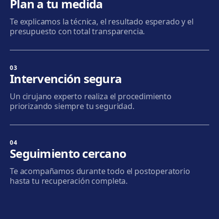
Plan a tu medida
Cómo llegar
Ver clínica
Te explicamos la técnica, el resultado esperado y el
presupuesto con total transparencia.
Terrassa
Carrer d'Arquímedes, 156, 08224 Terrassa
Cómo llegar
Ver clínica
03
Intervención segura
Mataró
Un cirujano experto realiza el procedimiento
Via Europa, 58, 08304 Mataró
priorizando siempre tu seguridad.
Cómo llegar
Ver clínica
04
Granollers
Seguimiento cercano
Carrer de Joan Prim, 58, 08402 Granollers
Te acompañamos durante todo el postoperatorio
Cómo llegar
Ver clínica
hasta tu recuperación completa.
Manresa
Carretera de Vic, 149, 08243 Manresa