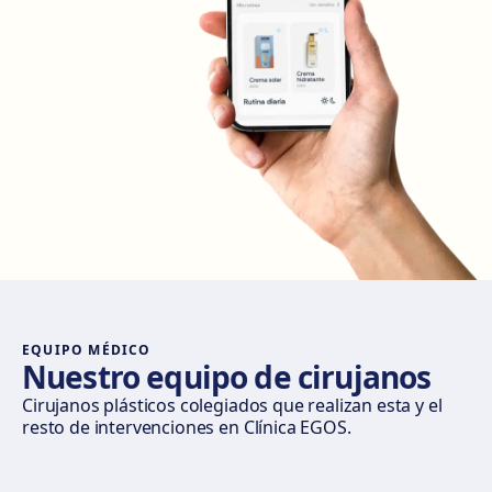
Madrid Retiro
Calle del Doctor Castelo, 20, Retiro, 28009 Madrid
Cómo llegar
Ver clínica
Madrid Castellana
Av. del General Perón, 20, 28020 Madrid
Cómo llegar
Ver clínica
Móstoles
Av. del Alcalde de Móstoles, 8, 28933 Móstoles
Cómo llegar
Ver clínica
EQUIPO MÉDICO
Nuestro equipo de cirujanos
Valencia
Cirujanos plásticos colegiados que realizan esta y el
resto de intervenciones en Clínica EGOS.
Gran Via del Marqués del Túria, 82, L'Eixample, 46005
València
Cómo llegar
Ver clínica