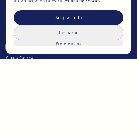
información en nuestra
Política de cookies
.
MIEMBROS DE
EAFPS
SCCPRE
SECPRE
Aceptar todo
TRATAMIENTOS
Rechazar
Cirugía de pecho
Preferencias
Cirugía Facial
Cirugía Corporal
Íntima
Pérdida de peso
Medicina Capilar
Medicina estética
Micropigmentación
CONOCE EGOS
El equipo de EGOS