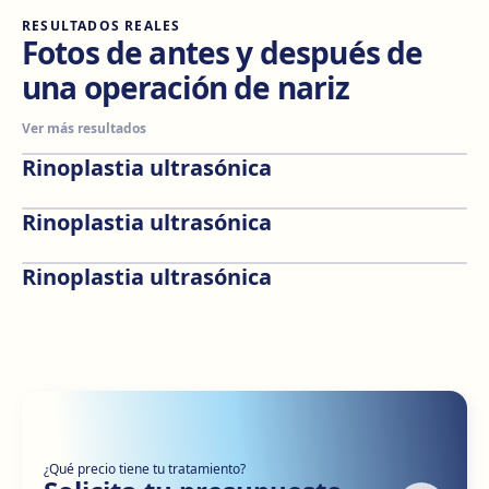
RESULTADOS REALES
Fotos de antes y después de
una operación de nariz
Ver más resultados
Rinoplastia ultrasónica
Antes
Después
Rinoplastia ultrasónica
Antes
Después
Rinoplastia ultrasónica
Antes
Después
¿Qué precio tiene tu tratamiento?