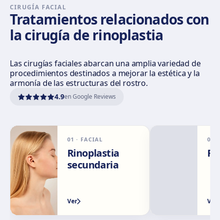
Cómo llegar
Ver clínica
CIRUGÍA FACIAL
Tratamientos relacionados con
la cirugía de rinoplastia
Sevilla Remedios
Virgen de Luján, 30 A, Edif. La Pérgola, 41011 Sevilla
Cómo llegar
Ver clínica
Las cirugías faciales abarcan una amplia variedad de
procedimientos destinados a mejorar la estética y la
armonía de las estructuras del rostro.
Córdoba
4.9
en Google Reviews
Calle El Nogal, 2, Nte. Sierra, 14006 Córdoba
Cómo llegar
Ver clínica
01
·
FACIAL
02
Málaga
Rinoplastia
Ri
Calle Rachmaninov, 5, 29002 Málaga
secundaria
Cómo llegar
Ver clínica
Ver
Ver
Granada
Avenida Constitución, 42, 1.º A, 18014 Granada