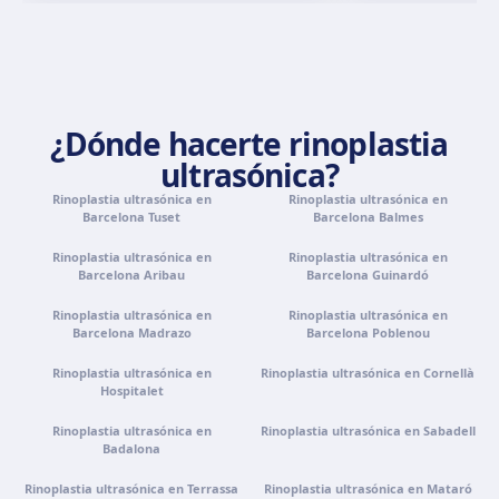
Cómo llegar
Ver clínica
Palma de Mallorca
Camí de la Vileta, 30, Policlínica Miramar, 07011 Palma,
¿Dónde hacerte rinoplastia
Illes Balears
ultrasónica?
Cómo llegar
Ver clínica
Rinoplastia ultrasónica en
Rinoplastia ultrasónica en
Barcelona Tuset
Barcelona Balmes
Tenerife
Rinoplastia ultrasónica en
Rinoplastia ultrasónica en
Calle Álvaro Rodríguez López, 30, 38005 Santa Cruz de
Barcelona Aribau
Barcelona Guinardó
Tenerife
Rinoplastia ultrasónica en
Cómo llegar
Ver clínica
Rinoplastia ultrasónica en
Barcelona Madrazo
Barcelona Poblenou
Rinoplastia ultrasónica en
Rinoplastia ultrasónica en Cornellà
Portugal · Famalicão
Hospitalet
Zona Industrial, Av. Santa Maria de Vermoim, Pavilhão
nº 1, 4770-269 Vermoim, Portugal
Rinoplastia ultrasónica en
Rinoplastia ultrasónica en Sabadell
Badalona
Cómo llegar
Ver clínica
Rinoplastia ultrasónica en Terrassa
Rinoplastia ultrasónica en Mataró