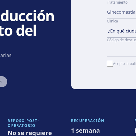
Tratamiento
educción
Clínica
o del
Código de descu
arias
Acepto la polí
ws
REPOSO POST-
RECUPERACIÓN
OPERATORIO
1 semana
No se requiere