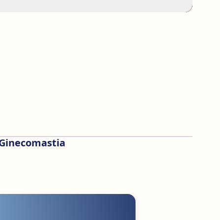
Ginecomastia
Antes
Después