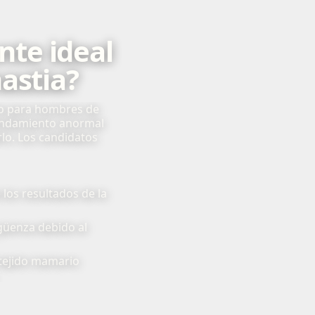
nte ideal
astia?
do para hombres de
andamiento anormal
lo. Los candidatos
 los resultados de la
üenza debido al
 tejido mamario