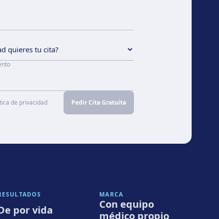
ento
tica de privacidad
Pedir Cita Gratuita
RESULTADOS
MARCA
Con equipo
De por vida
médico propio