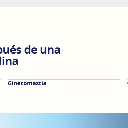
pués de una
lina
Ginecomastia
Antes
Después