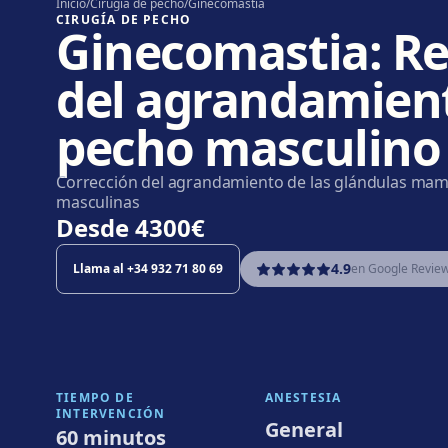
Inicio
/
Cirugía de pecho
/
Ginecomastia
CIRUGÍA DE PECHO
Ginecomastia: R
del agrandamient
pecho masculino
Corrección del agrandamiento de las glándulas mam
masculinas
Desde
4300€
4.9
Llama al
+34 932 71 80 69
en Google Revie
TIEMPO DE
ANESTESIA
INTERVENCIÓN
General
60 minutos