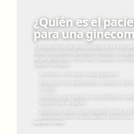
¿Quién es el pacie
para una ginecom
El tratamiento de ginecomastia está indica
todas las edades que experimentan un agr
de las glándulas mamarias y desean corregir
ideales incluyen:
Hombres con buena salud general.
Personas con expectativas realistas sobre
cirugía.
Hombres que sienten incomodidad o verg
tamaño de su pecho.
Individuos que no han logrado reducir el
mediante otros tratamientos o ejercicios.
Reproducir vídeo