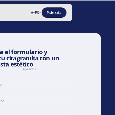
ES
Pide cita
 el formulario y
tu
cita gratuita
con un
ista estético
Apellidos
co
ono