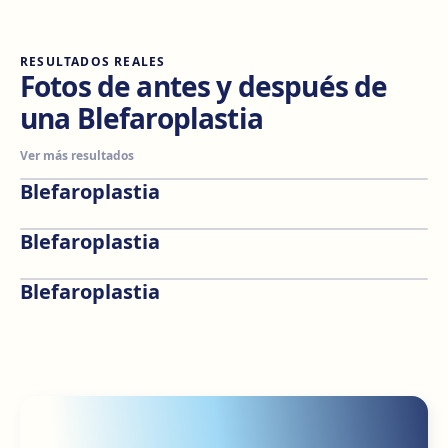
RESULTADOS REALES
Fotos de antes y después de
una Blefaroplastia
Ver más resultados
Blefaroplastia
Antes
Después
Blefaroplastia
Antes
Después
Blefaroplastia
Antes
Después