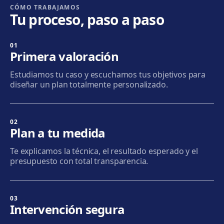
Llobregat
CÓMO TRABAJAMOS
Tu proceso, paso a paso
Cómo llegar
Ver clínica
01
Badalona
Primera valoración
Plaça de l'Alcalde Xifré, 14, 08912 Badalona
Estudiamos tu caso y escuchamos tus objetivos para
Cómo llegar
Ver clínica
diseñar un plan totalmente personalizado.
Sabadell
Calle Calderón, 44-48, Centro, 08206 Sabadell
02
Plan a tu medida
Cómo llegar
Ver clínica
Te explicamos la técnica, el resultado esperado y el
presupuesto con total transparencia.
Terrassa
Carrer d'Arquímedes, 156, 08224 Terrassa
Cómo llegar
Ver clínica
03
Intervención segura
Mataró