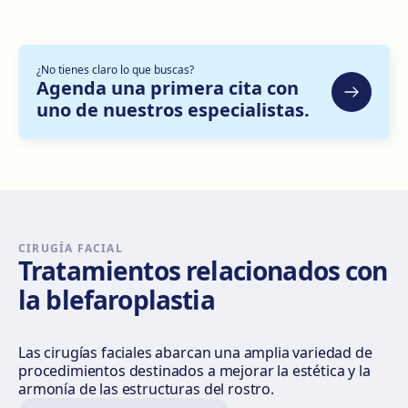
C. de Escoriaza y Fabro, 7, Delicias, 50010 Zaragoza
Cómo llegar
Ver clínica
¿No tienes claro lo que buscas?
Bilbao
Agenda una primera cita con
uno de nuestros especialistas.
Gran Vía Don Diego López de Haro, 82, Bilbao
Cómo llegar
Ver clínica
Sevilla Nervión
C/ Enramadilla, 8, 41018 Sevilla
Cómo llegar
Ver clínica
CIRUGÍA FACIAL
Tratamientos relacionados con
la blefaroplastia
Sevilla Remedios
Virgen de Luján, 30 A, Edif. La Pérgola, 41011 Sevilla
Cómo llegar
Ver clínica
Las cirugías faciales abarcan una amplia variedad de
procedimientos destinados a mejorar la estética y la
armonía de las estructuras del rostro.
Córdoba