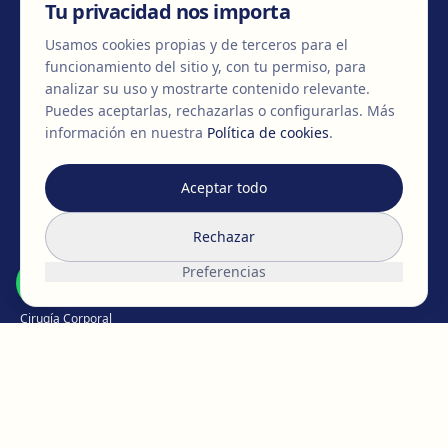
Tu privacidad nos importa
Usamos cookies propias y de terceros para el
funcionamiento del sitio y, con tu permiso, para
+34 932 71 80 69
info@clinicaegos.com
analizar su uso y mostrarte contenido relevante.
Puedes aceptarlas, rechazarlas o configurarlas.
Más
información en nuestra
Política de cookies
.
MIEMBROS DE
EAFPS
SCCPRE
SECPRE
Aceptar todo
TRATAMIENTOS
Rechazar
Cirugía de pecho
Preferencias
Cirugía Facial
Cirugía Corporal
Íntima
Pérdida de peso
Medicina Capilar
Medicina estética