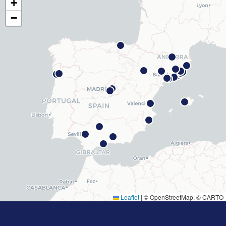
+
Barcelona Madrazo
−
Carrer dels Madrazo, 60-66, Sarrià-Sant Gervasi, 08006
Barcelona
Cómo llegar
Ver clínica
Barcelona Poblenou
Av. Diagonal, 141, Sant Martí, 08018 Barcelona
Cómo llegar
Ver clínica
Hospitalet
Rambla Just Oliveras, 63, 08901 L'Hospitalet de
Llobregat
Cómo llegar
Ver clínica
Leaflet
|
© OpenStreetMap, © CARTO
Cornellà
Carrer de Joaquim Rubió i Ors, 205, 08940 Cornellà de