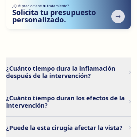
¿Qué precio tiene tu tratamiento?
Solicita tu presupuesto
personalizado.
¿Cuánto tiempo dura la inflamación
después de la intervención?
Después de cualquier intervención quirúrgica, es
común experimentar inflamación en la zona tratada.
¿Cuánto tiempo duran los efectos de la
intervención?
Los resultados son permanentes, proporcionando una
mejora duradera en la apariencia de los párpados.
¿Puede la esta cirugía afectar la vista?