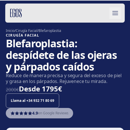
Saltar al contenido
Inicio
/
Cirugía Facial
/
Blefaroplastia
CIRUGÍA FACIAL
Blefaroplastia:
despídete de las ojeras
y párpados caídos
Reduce de manera precisa y segura del exceso de piel
y grasa en los párpados. Rejuvenece tu mirada.
Desde
1795€
2000€
Llama al
+34 932 71 80 69
4.9
en Google Reviews