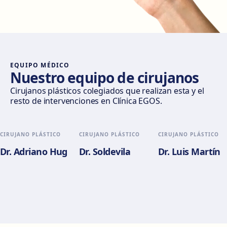
Móstoles
Av. del Alcalde de Móstoles, 8, 28933 Móstoles
Cómo llegar
Ver clínica
EQUIPO MÉDICO
Nuestro equipo de cirujanos
Valencia
Cirujanos plásticos colegiados que realizan esta y el
resto de intervenciones en Clínica EGOS.
Gran Via del Marqués del Túria, 82, L'Eixample, 46005
València
Cómo llegar
Ver clínica
CIRUJANO PLÁSTICO
CIRUJANO PLÁSTICO
CIRUJANO PLÁSTICO
Dr. Adriano Hug
Dr. Soldevila
Dr. Luis Martín
Alicante
Pl. del Alcalde Agatángelo Soler, 3, 03015 Alicante
Cómo llegar
Ver clínica
Zaragoza