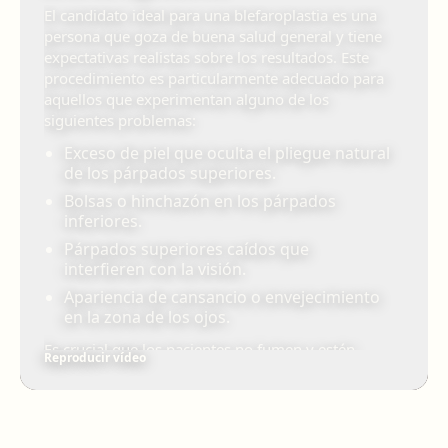
El candidato ideal para una blefaroplastia es una
persona que goza de buena salud general y tiene
expectativas realistas sobre los resultados. Este
procedimiento es particularmente adecuado para
aquellos que experimentan alguno de los
siguientes problemas:
Exceso de piel que oculta el pliegue natural
de los párpados superiores.
Bolsas o hinchazón en los párpados
inferiores.
Párpados superiores caídos que
interfieren con la visión.
Apariencia de cansancio o envejecimiento
en la zona de los ojos.
Es crucial que los pacientes no fumen y estén
Reproducir vídeo
libres de condiciones médicas graves que puedan
afectar la cicatrización.