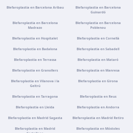
Tenerife
Blefaroplastia en Barcelona Aribau
Blefaroplastia en Barcelona
Guinardó
Calle Álvaro Rodríguez López, 30, 38005 Santa Cruz de
Tenerife
Blefaroplastia en Barcelona
Blefaroplastia en Barcelona
Cómo llegar
Madrazo
Ver clínica
Poblenou
Blefaroplastia en Hospitalet
Blefaroplastia en Cornellà
Portugal · Famalicão
Blefaroplastia en Badalona
Blefaroplastia en Sabadell
Zona Industrial, Av. Santa Maria de Vermoim, Pavilhão
nº 1, 4770-269 Vermoim, Portugal
Blefaroplastia en Terrassa
Blefaroplastia en Mataró
Cómo llegar
Ver clínica
Blefaroplastia en Granollers
Blefaroplastia en Manresa
Blefaroplastia en Vilanova i la
Blefaroplastia en Girona
Portugal · Guimarães
Geltrú
Rua do Pomardufe, 283, 4805-299 Guimarães, Portugal
Blefaroplastia en Tarragona
Blefaroplastia en Reus
Cómo llegar
Ver clínica
Blefaroplastia en Lleida
Blefaroplastia en Andorra
Blefaroplastia en Madrid Sagasta
Blefaroplastia en Madrid Retiro
Clínica virtual
Videoconsulta · Atención virtual
Blefaroplastia en Madrid
Blefaroplastia en Móstoles