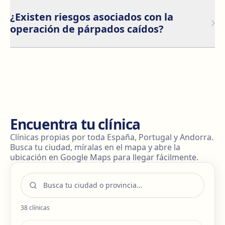
Los resultados suelen ser duraderos durante muchos
años.
¿Existen riesgos asociados con la
operación de párpados caídos?
Como toda cirugía, existen riesgos poco frecuentes
como infección o hematoma. En manos de cirujanos
expertos y en un entorno seguro, la blefaroplastia es
un procedimiento con alto perfil de seguridad.
Encuentra tu clínica
Clínicas propias por toda España, Portugal y Andorra.
Busca tu ciudad, míralas en el mapa y abre la
ubicación en Google Maps para llegar fácilmente.
38
clínicas