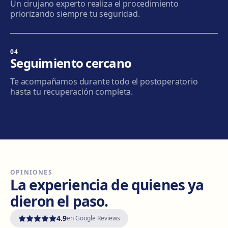
Un cirujano experto realiza el procedimiento
Via Europa, 58, 08304 Mataró
priorizando siempre tu seguridad.
Cómo llegar
Ver clínica
04
Granollers
Seguimiento cercano
Carrer de Joan Prim, 58, 08402 Granollers
Te acompañamos durante todo el postoperatorio
Cómo llegar
Ver clínica
hasta tu recuperación completa.
Manresa
Carretera de Vic, 149, 08243 Manresa
Cómo llegar
Ver clínica
OPINIONES
Vilanova i la Geltrú
La experiencia de quienes ya
Avinguda del Garraf, 69, 08800 Vilanova i la Geltrú
dieron el paso.
Cómo llegar
Ver clínica
4.9
en Google Reviews