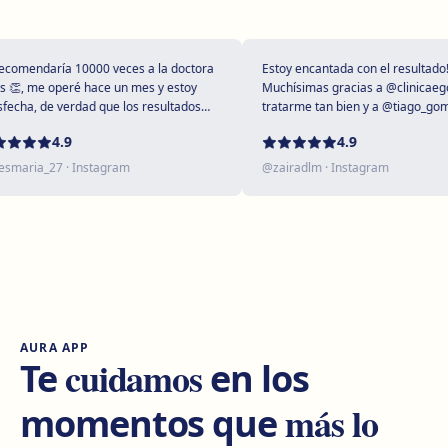
Girona
Plaça Poeta Marquina, 6, 17001 Girona
Cómo llegar
Ver clínica
mendaría 10000 veces a la doctora
Estoy encantada con el resultado!
, me operé hace un mes y estoy
Muchísimas gracias a @clinicaegos 
cha, de verdad que los resultados
tratarme tan bien y a @tiago_gomes 
upendos 😻
dejarme tan maravillosa, has supera
Tarragona
4.9
4.9
expectativas sin duda ❤️
Rambla President Francesc Macià, 10, 43005 Tarragona
aria_27
· Instagram
@
zairadlm
· Instagram
Cómo llegar
Ver clínica
Reus
Carrer de Castellvell, 7, 43202 Reus
Cómo llegar
Ver clínica
AURA APP
Lleida
cuidamos
Te
en los
Carrer Enric Granados, 4, 25006 Lleida
más lo
momentos que
Cómo llegar
Ver clínica