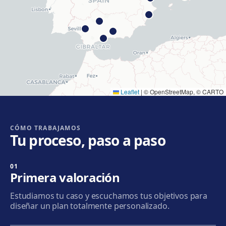
Cómo llegar
Ver clínica
Hospitalet
Rambla Just Oliveras, 63, 08901 L'Hospitalet de
Llobregat
Cómo llegar
Ver clínica
Leaflet
|
© OpenStreetMap, © CARTO
Cornellà
Carrer de Joaquim Rubió i Ors, 205, 08940 Cornellà de
Llobregat
CÓMO TRABAJAMOS
Tu proceso, paso a paso
Cómo llegar
Ver clínica
01
Badalona
Primera valoración
Plaça de l'Alcalde Xifré, 14, 08912 Badalona
Estudiamos tu caso y escuchamos tus objetivos para
Cómo llegar
Ver clínica
diseñar un plan totalmente personalizado.