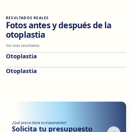
RESULTADOS REALES
Fotos antes y después de la
otoplastia
Ver más resultados
Otoplastia
Antes
Después
Otoplastia
Antes
Después
¿Qué precio tiene tu tratamiento?
Solicita tu presupuesto