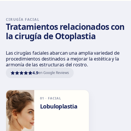
Sevilla Nervión
C/ Enramadilla, 8, 41018 Sevilla
Cómo llegar
Ver clínica
CIRUGÍA FACIAL
Tratamientos relacionados con
la cirugía de Otoplastia
Sevilla Remedios
Virgen de Luján, 30 A, Edif. La Pérgola, 41011 Sevilla
Cómo llegar
Ver clínica
Las cirugías faciales abarcan una amplia variedad de
procedimientos destinados a mejorar la estética y la
armonía de las estructuras del rostro.
Córdoba
4.9
en Google Reviews
Calle El Nogal, 2, Nte. Sierra, 14006 Córdoba
Cómo llegar
Ver clínica
01
·
FACIAL
Málaga
Lobuloplastia
Calle Rachmaninov, 5, 29002 Málaga
Cómo llegar
Ver clínica