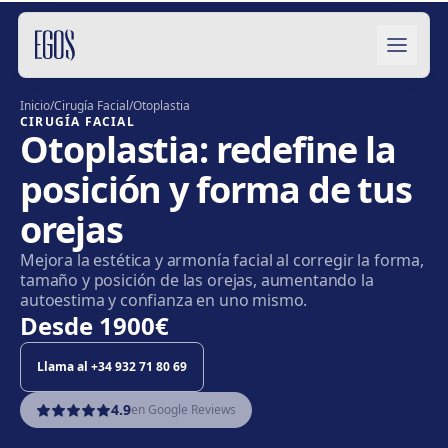
Saltar al contenido
Inicio
/
Cirugía Facial
/
Otoplastia
CIRUGÍA FACIAL
Otoplastia: redefine la
posición y forma de tus
orejas
Mejora la estética y armonía facial al corregir la forma,
tamaño y posición de las orejas, aumentando la
autoestima y confianza en uno mismo.
Desde
1900€
Llama al
+34 932 71 80 69
4.9
en Google Reviews