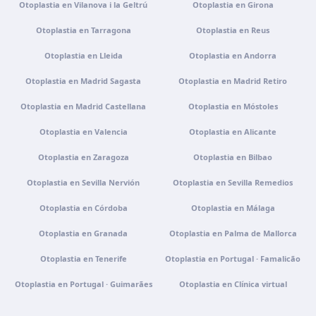
Otoplastia en Vilanova i la Geltrú
Otoplastia en Girona
Cómo llegar
Ver clínica
Otoplastia en Tarragona
Otoplastia en Reus
Portugal · Guimarães
Otoplastia en Lleida
Otoplastia en Andorra
Rua do Pomardufe, 283, 4805-299 Guimarães, Portugal
Otoplastia en Madrid Sagasta
Otoplastia en Madrid Retiro
Cómo llegar
Ver clínica
Otoplastia en Madrid Castellana
Otoplastia en Móstoles
Otoplastia en Valencia
Otoplastia en Alicante
Clínica virtual
Videoconsulta · Atención virtual
Otoplastia en Zaragoza
Otoplastia en Bilbao
Cómo llegar
Ver clínica
Otoplastia en Sevilla Nervión
Otoplastia en Sevilla Remedios
Otoplastia en Córdoba
Otoplastia en Málaga
Otoplastia en Granada
Otoplastia en Palma de Mallorca
Otoplastia en Tenerife
Otoplastia en Portugal · Famalicão
Otoplastia en Portugal · Guimarães
Otoplastia en Clínica virtual