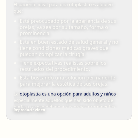
El paciente ideal para una otoplastia es alguien
que:
Está preocupado por la apariencia de sus
orejas, ya sea por su tamaño, forma o
prominencia.
Está en buen estado de salud general y no
tiene condiciones médicas graves que
puedan complicar la cirugía.
Tiene expectativas realistas sobre los
resultados del procedimiento.
Está buscando una solución permanente
para mejorar la estética de sus orejas.
La
otoplastia es una opción para adultos y niños
,
especialmente aquellos que han sido objeto de
burlas o acoso debido a sus orejas prominentes.
Reproducir vídeo