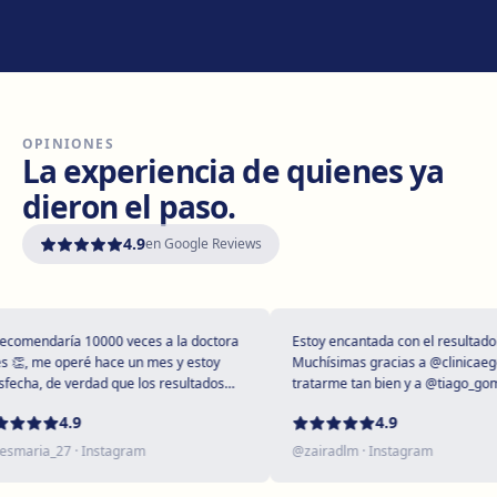
Manresa
Carretera de Vic, 149, 08243 Manresa
Cómo llegar
Ver clínica
OPINIONES
Vilanova i la Geltrú
La experiencia de quienes ya
Avinguda del Garraf, 69, 08800 Vilanova i la Geltrú
dieron el paso.
Cómo llegar
Ver clínica
4.9
en Google Reviews
Girona
Plaça Poeta Marquina, 6, 17001 Girona
Cómo llegar
Ver clínica
omendaría 10000 veces a la doctora
Estoy encantada con el resultado!
, me operé hace un mes y estoy
Muchísimas gracias a @clinicaegos 
cha, de verdad que los resultados
tratarme tan bien y a @tiago_gomes
tupendos 😻
dejarme tan maravillosa, has super
Tarragona
4.9
4.9
expectativas sin duda ❤️
Rambla President Francesc Macià, 10, 43005 Tarragona
maria_27
· Instagram
@
zairadlm
· Instagram
Cómo llegar
Ver clínica