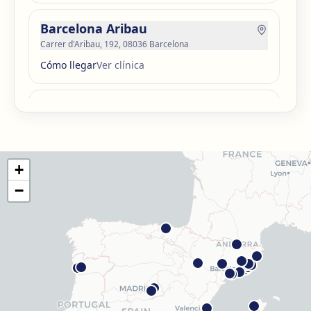
Barcelona Aribau
Carrer d'Aribau, 192, 08036 Barcelona
Cómo llegar
Ver clínica
Barcelona Guinardó
Carrer de Sardenya, 515, 08024 Barcelona
Cómo llegar
Ver clínica
+
Barcelona Madrazo
−
Carrer dels Madrazo, 60-66, Sarrià-Sant Gervasi, 08006
Barcelona
Cómo llegar
Ver clínica
Barcelona Poblenou
Av. Diagonal, 141, Sant Martí, 08018 Barcelona