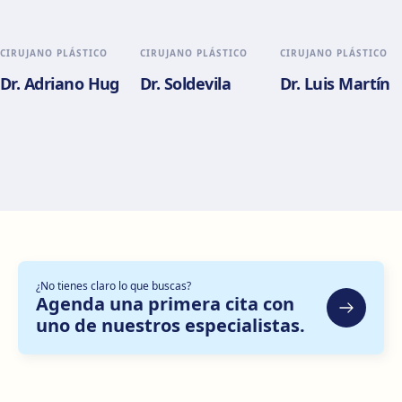
València
Cómo llegar
Ver clínica
CIRUJANO PLÁSTICO
CIRUJANO PLÁSTICO
CIRUJANO PLÁSTICO
Dr. Adriano Hug
Dr. Soldevila
Dr. Luis Martín
Alicante
Pl. del Alcalde Agatángelo Soler, 3, 03015 Alicante
Cómo llegar
Ver clínica
Zaragoza
C. de Escoriaza y Fabro, 7, Delicias, 50010 Zaragoza
Cómo llegar
Ver clínica
¿No tienes claro lo que buscas?
Bilbao
Agenda una primera cita con
Gran Vía Don Diego López de Haro, 82, Bilbao
uno de nuestros especialistas.
Cómo llegar
Ver clínica