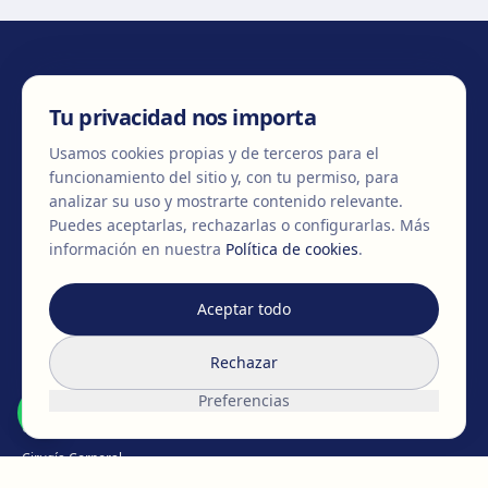
CONTÁCTANOS
Tu privacidad nos importa
Usamos cookies propias y de terceros para el
funcionamiento del sitio y, con tu permiso, para
+34 932 71 80 69
info@clinicaegos.com
analizar su uso y mostrarte contenido relevante.
Puedes aceptarlas, rechazarlas o configurarlas.
Más
información en nuestra
Política de cookies
.
MIEMBROS DE
EAFPS
SCCPRE
SECPRE
Aceptar todo
TRATAMIENTOS
Rechazar
Cirugía de pecho
Preferencias
Cirugía Facial
Cirugía Corporal