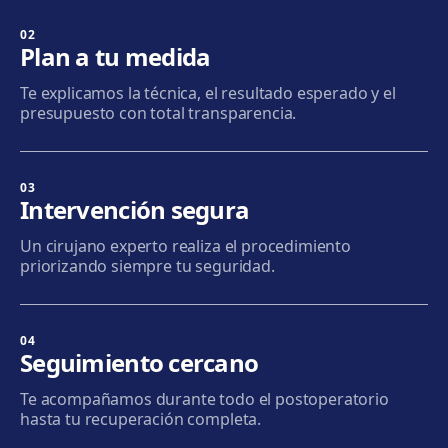
Sabadell
Calle Calderón, 44-48, Centro, 08206 Sabadell
02
Plan a tu medida
Cómo llegar
Ver clínica
Te explicamos la técnica, el resultado esperado y el
presupuesto con total transparencia.
Terrassa
Carrer d'Arquímedes, 156, 08224 Terrassa
Cómo llegar
Ver clínica
03
Intervención segura
Mataró
Un cirujano experto realiza el procedimiento
Via Europa, 58, 08304 Mataró
priorizando siempre tu seguridad.
Cómo llegar
Ver clínica
04
Granollers
Seguimiento cercano
Carrer de Joan Prim, 58, 08402 Granollers
Te acompañamos durante todo el postoperatorio
Cómo llegar
Ver clínica
hasta tu recuperación completa.