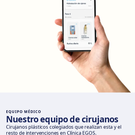
Cómo llegar
Ver clínica
Madrid Retiro
Calle del Doctor Castelo, 20, Retiro, 28009 Madrid
Cómo llegar
Ver clínica
Madrid Castellana
Av. del General Perón, 20, 28020 Madrid
Cómo llegar
Ver clínica
Móstoles
Av. del Alcalde de Móstoles, 8, 28933 Móstoles
Cómo llegar
Ver clínica
EQUIPO MÉDICO
Nuestro equipo de cirujanos
Valencia
Cirujanos plásticos colegiados que realizan esta y el
resto de intervenciones en Clínica EGOS.
Gran Via del Marqués del Túria, 82, L'Eixample, 46005