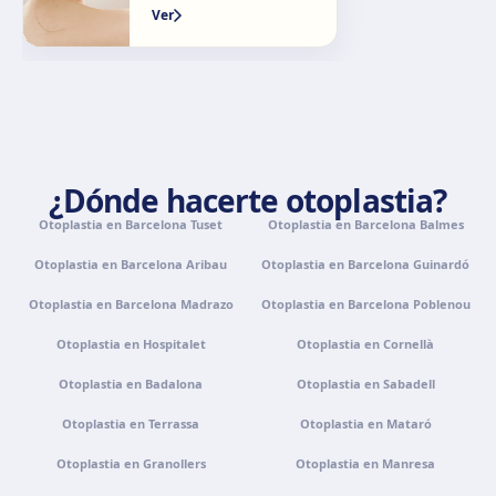
Granada
Ver
Avenida Constitución, 42, 1.º A, 18014 Granada
Cómo llegar
Ver clínica
Palma de Mallorca
Camí de la Vileta, 30, Policlínica Miramar, 07011 Palma,
¿Dónde hacerte otoplastia?
Illes Balears
Cómo llegar
Ver clínica
Otoplastia en Barcelona Tuset
Otoplastia en Barcelona Balmes
Otoplastia en Barcelona Aribau
Otoplastia en Barcelona Guinardó
Tenerife
Otoplastia en Barcelona Madrazo
Otoplastia en Barcelona Poblenou
Calle Álvaro Rodríguez López, 30, 38005 Santa Cruz de
Tenerife
Otoplastia en Hospitalet
Otoplastia en Cornellà
Cómo llegar
Ver clínica
Otoplastia en Badalona
Otoplastia en Sabadell
Otoplastia en Terrassa
Otoplastia en Mataró
Portugal · Famalicão
Otoplastia en Granollers
Zona Industrial, Av. Santa Maria de Vermoim, Pavilhão
Otoplastia en Manresa
nº 1, 4770-269 Vermoim, Portugal