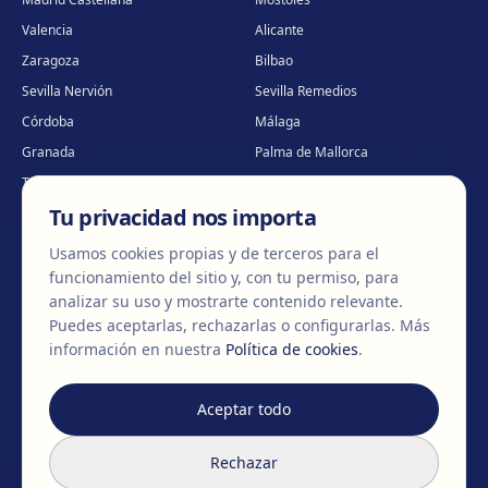
Valencia
Alicante
Zaragoza
Bilbao
Sevilla Nervión
Sevilla Remedios
Córdoba
Málaga
Granada
Palma de Mallorca
Tenerife
Portugal · Famalicão
Tu privacidad nos importa
Portugal · Guimarães
Clínica virtual
*
* Atención virtual
Usamos cookies propias y de terceros para el
funcionamiento del sitio y, con tu permiso, para
analizar su uso y mostrarte contenido relevante.
Puedes aceptarlas, rechazarlas o configurarlas.
Más
©
2026
Clínica EGOS — Cirugía plástica, estética y reparadora
.
información en nuestra
Política de cookies
.
Aviso Legal
Política de cookies
Política de Privacidad
Aceptar todo
Rechazar