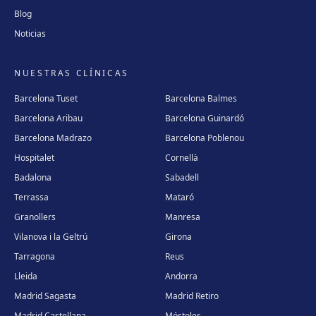
Blog
Noticias
NUESTRAS CLÍNICAS
Barcelona Tuset
Barcelona Balmes
Barcelona Aribau
Barcelona Guinardó
Barcelona Madrazo
Barcelona Poblenou
Hospitalet
Cornellà
Badalona
Sabadell
Terrassa
Mataró
Granollers
Manresa
Vilanova i la Geltrú
Girona
Tarragona
Reus
Lleida
Andorra
Madrid Sagasta
Madrid Retiro
Madrid Castellana
Móstoles