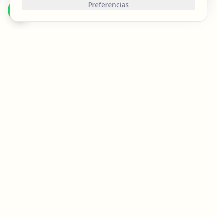
Preferencias
Ver tratamiento
ANTES
DESPUÉS
Mastopexia
Ver tratamiento
ANTES
DESPUÉS
Rinoplastia ultrasónica
Ver tratamiento