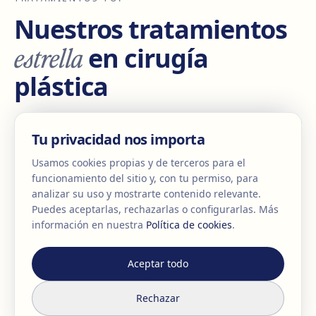
Nuestros tratamientos
estrella
en cirugía
plástica
Un completo abanico de servicios de cirugía plástica y
Tu privacidad nos importa
reparadora. Nuestro equipo de cirujanos expertos te
asesora de forma personalizada.
Usamos cookies propias y de terceros para el
funcionamiento del sitio y, con tu permiso, para
analizar su uso y mostrarte contenido relevante.
Puedes aceptarlas, rechazarlas o configurarlas.
Más
ANTES
DESPUÉS
Aumento de pecho
información en nuestra
Política de cookies
.
Ver tratamiento
Aceptar todo
Rechazar
ANTES
DESPUÉS
Lipotransferencia