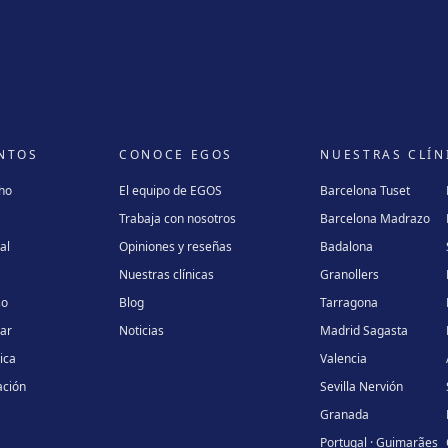
NTOS
CONOCE EGOS
NUESTRAS CLÍN
cho
El equipo de EGOS
Barcelona Tuset
Trabaja con nosotros
Barcelona Madrazo
al
Opiniones y reseñas
Badalona
Nuestras clínicas
Granollers
so
Blog
Tarragona
lar
Noticias
Madrid Sagasta
ica
Valencia
ación
Sevilla Nervión
Granada
Portugal · Guimarães