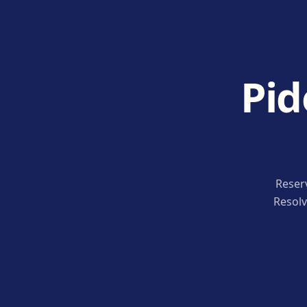
Pid
Reser
Resolv