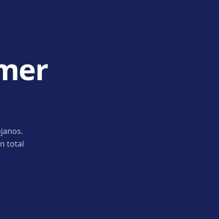
imer
janos.
n total