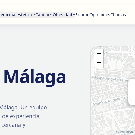
edicina estética
Capilar
Obesidad
Equipo
Opiniones
Clínicas
+
−
S
Málaga
Málaga
. Un equipo
 de experiencia,
 cercana y