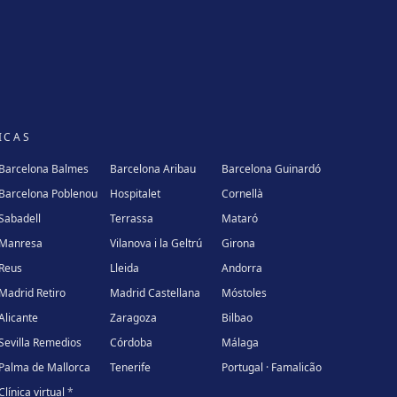
ICAS
Barcelona Balmes
Barcelona Aribau
Barcelona Guinardó
Barcelona Poblenou
Hospitalet
Cornellà
Sabadell
Terrassa
Mataró
Manresa
Vilanova i la Geltrú
Girona
Reus
Lleida
Andorra
Madrid Retiro
Madrid Castellana
Móstoles
Alicante
Zaragoza
Bilbao
Sevilla Remedios
Córdoba
Málaga
Palma de Mallorca
Tenerife
Portugal · Famalicão
Clínica virtual
*