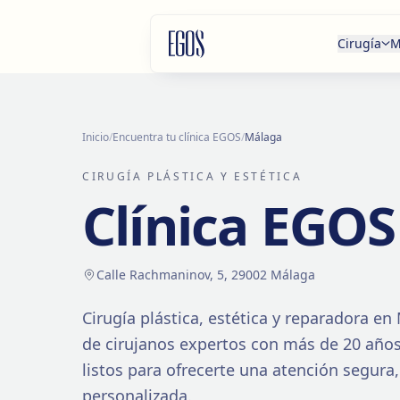
Saltar al contenido
Cirugía
M
Inicio
/
Encuentra tu clínica EGOS
/
Málaga
CIRUGÍA PLÁSTICA Y ESTÉTICA
Clínica EGO
Calle Rachmaninov, 5, 29002 Málaga
Cirugía plástica, estética y reparadora en
de cirujanos expertos con más de
20
años
listos para ofrecerte una atención segura,
personalizada.