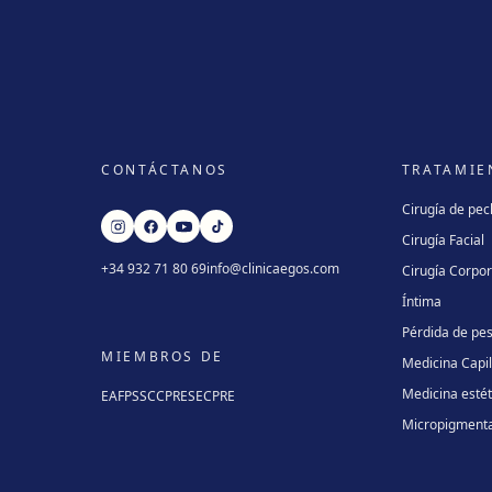
CONTÁCTANOS
TRATAMIE
Cirugía de pe
Cirugía Facial
+34 932 71 80 69
info@clinicaegos.com
Cirugía Corpor
Íntima
Pérdida de pe
MIEMBROS DE
Medicina Capi
Medicina estét
EAFPS
SCCPRE
SECPRE
Micropigment