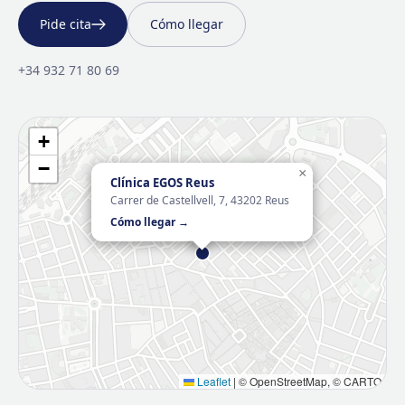
Pide cita
Cómo llegar
+34 932 71 80 69
+
−
×
Clínica EGOS Reus
Carrer de Castellvell, 7, 43202 Reus
Cómo llegar →
Leaflet
|
© OpenStreetMap, © CARTO