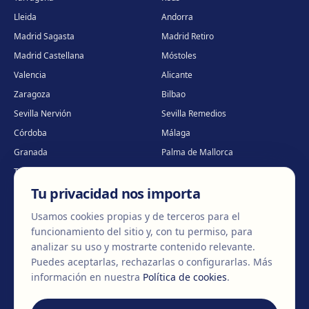
Lleida
Andorra
Madrid Sagasta
Madrid Retiro
Madrid Castellana
Móstoles
Valencia
Alicante
Zaragoza
Bilbao
Sevilla Nervión
Sevilla Remedios
Córdoba
Málaga
Granada
Palma de Mallorca
Tenerife
Portugal · Famalicão
Tu privacidad nos importa
Portugal · Guimarães
Clínica virtual
*
* Atención virtual
Usamos cookies propias y de terceros para el
funcionamiento del sitio y, con tu permiso, para
analizar su uso y mostrarte contenido relevante.
Puedes aceptarlas, rechazarlas o configurarlas.
Más
©
2026
Clínica EGOS — Cirugía plástica, estética y reparadora
.
información en nuestra
Política de cookies
.
Aviso Legal
Política de cookies
Política de Privacidad