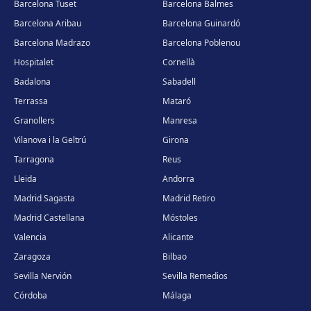
Barcelona Tuset
Barcelona Balmes
Barcelona Aribau
Barcelona Guinardó
Barcelona Madrazo
Barcelona Poblenou
Hospitalet
Cornellà
Badalona
Sabadell
Terrassa
Mataró
Granollers
Manresa
Vilanova i la Geltrú
Girona
Tarragona
Reus
Lleida
Andorra
Madrid Sagasta
Madrid Retiro
Madrid Castellana
Móstoles
Valencia
Alicante
Zaragoza
Bilbao
Sevilla Nervión
Sevilla Remedios
Córdoba
Málaga