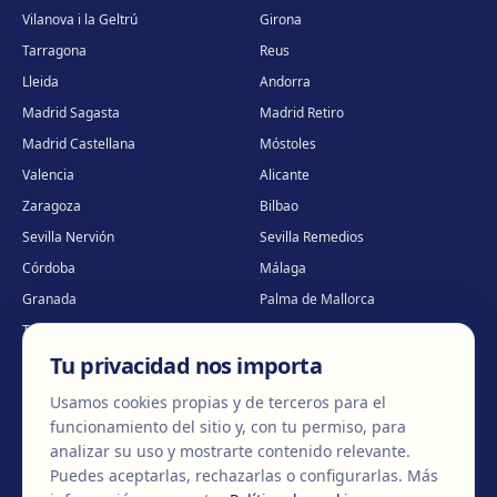
Vilanova i la Geltrú
Girona
Tarragona
Reus
Lleida
Andorra
Madrid Sagasta
Madrid Retiro
Madrid Castellana
Móstoles
Valencia
Alicante
Zaragoza
Bilbao
Sevilla Nervión
Sevilla Remedios
Córdoba
Málaga
Granada
Palma de Mallorca
Tenerife
Portugal · Famalicão
Tu privacidad nos importa
Portugal · Guimarães
Clínica virtual
*
* Atención virtual
Usamos cookies propias y de terceros para el
funcionamiento del sitio y, con tu permiso, para
analizar su uso y mostrarte contenido relevante.
Puedes aceptarlas, rechazarlas o configurarlas.
Más
©
2026
Clínica EGOS — Cirugía plástica, estética y reparadora
.