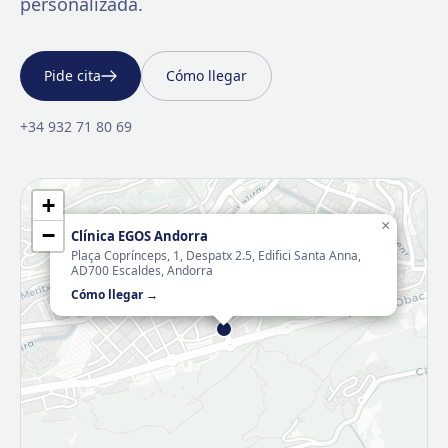
personalizada.
Pide cita
Cómo llegar
+34 932 71 80 69
+
×
−
Clínica EGOS Andorra
Plaça Coprínceps, 1, Despatx 2.5, Edifici Santa Anna,
AD700 Escaldes, Andorra
Cómo llegar →