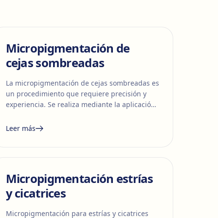
Micropigmentación de
cejas sombreadas
La micropigmentación de cejas sombreadas es
un procedimiento que requiere precisión y
experiencia. Se realiza mediante la aplicación
de pigmentos específicos en la capa
superficial de la piel.
Leer más
Micropigmentación estrías
y cicatrices
Micropigmentación para estrías y cicatrices