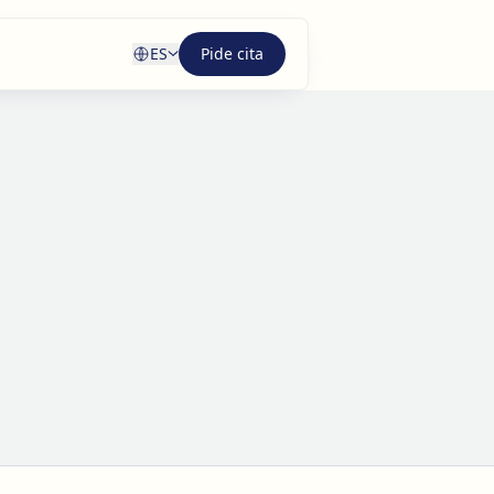
ES
Pide cita