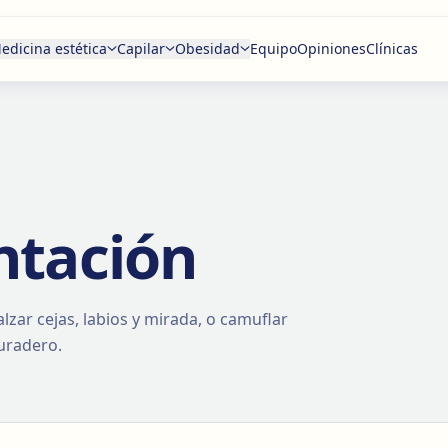
edicina estética
Capilar
Obesidad
Equipo
Opiniones
Clínicas
ntación
lzar cejas, labios y mirada, o camuflar
duradero.