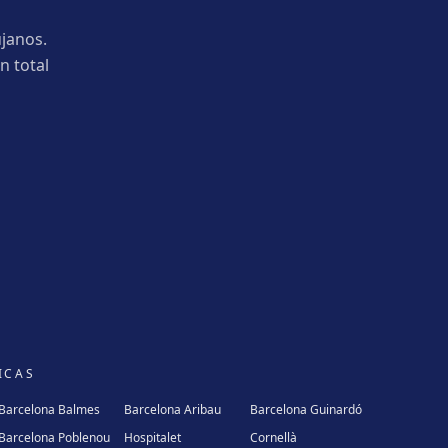
janos.
n total
ICAS
Barcelona Balmes
Barcelona Aribau
Barcelona Guinardó
Barcelona Poblenou
Hospitalet
Cornellà