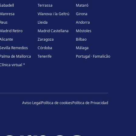
Sabadell
Terrassa
Mataró
Manresa
Vilanova i la Geltrú
Girona
Reus
Lleida
Andorra
Madrid Retiro
Madrid Castellana
Móstoles
Alicante
Zaragoza
Bilbao
Sevilla Remedios
Córdoba
Málaga
Palma de Mallorca
Tenerife
Portugal · Famalicão
Clínica virtual
*
Aviso Legal
Política de cookies
Política de Privacidad