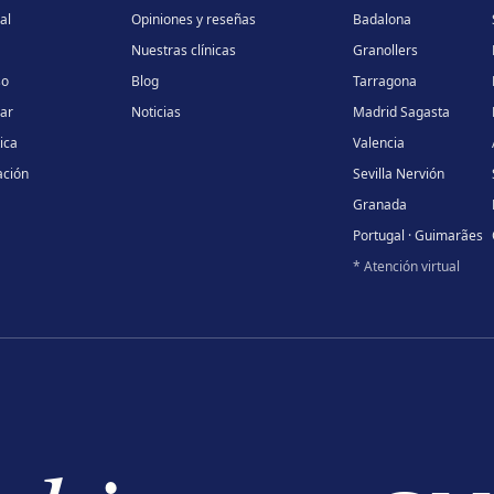
al
Opiniones y reseñas
Badalona
Nuestras clínicas
Granollers
so
Blog
Tarragona
lar
Noticias
Madrid Sagasta
ica
Valencia
ación
Sevilla Nervión
Granada
Portugal · Guimarães
* Atención virtual