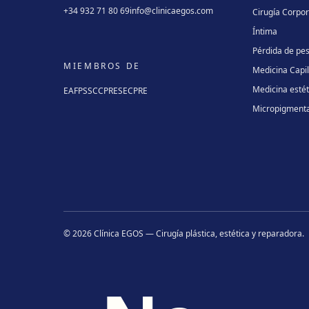
+34 932 71 80 69
info@clinicaegos.com
Cirugía Corpor
Íntima
Pérdida de pe
MIEMBROS DE
Medicina Capi
Medicina estét
EAFPS
SCCPRE
SECPRE
Micropigment
©
2026
Clínica EGOS — Cirugía plástica, estética y reparadora
.