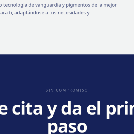
do tecnología de vanguardia y pigmentos de la mejor
ara ti, adaptándose a tus necesidades y
SIN COMPROMISO
e cita y da el pr
paso