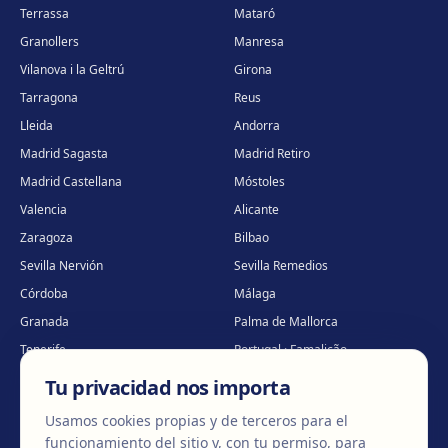
Terrassa
Mataró
Granollers
Manresa
Vilanova i la Geltrú
Girona
Tarragona
Reus
Lleida
Andorra
Madrid Sagasta
Madrid Retiro
Madrid Castellana
Móstoles
Valencia
Alicante
Zaragoza
Bilbao
Sevilla Nervión
Sevilla Remedios
Córdoba
Málaga
Granada
Palma de Mallorca
Tenerife
Portugal · Famalicão
Portugal · Guimarães
Clínica virtual
*
Tu privacidad nos importa
* Atención virtual
Usamos cookies propias y de terceros para el
funcionamiento del sitio y, con tu permiso, para