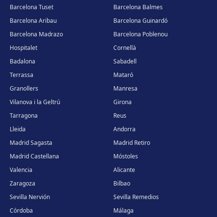
Barcelona Tuset
Barcelona Balmes
Barcelona Aribau
Barcelona Guinardó
Barcelona Madrazo
Barcelona Poblenou
Hospitalet
Cornellà
Badalona
Sabadell
Terrassa
Mataró
Granollers
Manresa
Vilanova i la Geltrú
Girona
Tarragona
Reus
Lleida
Andorra
Madrid Sagasta
Madrid Retiro
Madrid Castellana
Móstoles
Valencia
Alicante
Zaragoza
Bilbao
Sevilla Nervión
Sevilla Remedios
Córdoba
Málaga