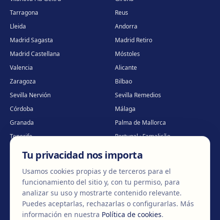
Tarragona
Reus
Lleida
Andorra
Madrid Sagasta
Madrid Retiro
Madrid Castellana
Móstoles
Valencia
Alicante
Zaragoza
Bilbao
Sevilla Nervión
Sevilla Remedios
Córdoba
Málaga
Granada
Palma de Mallorca
Tenerife
Portugal · Famalicão
Portugal · Guimarães
Clínica virtual
*
Tu privacidad nos importa
* Atención virtual
Usamos cookies propias y de terceros para el
funcionamiento del sitio y, con tu permiso, para
analizar su uso y mostrarte contenido relevante.
Puedes aceptarlas, rechazarlas o configurarlas.
Más
©
2026
Clínica EGOS — Cirugía plástica, estética y reparadora
.
información en nuestra
Política de cookies
.
Aviso Legal
Política de cookies
Política de Privacidad