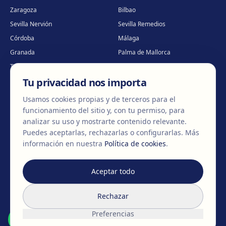
Zaragoza
Bilbao
Sevilla Nervión
Sevilla Remedios
Córdoba
Málaga
Granada
Palma de Mallorca
Tenerife
Portugal · Famalicão
Tu privacidad nos importa
Portugal · Guimarães
Clínica virtual
*
* Atención virtual
Usamos cookies propias y de terceros para el
funcionamiento del sitio y, con tu permiso, para
analizar su uso y mostrarte contenido relevante.
Puedes aceptarlas, rechazarlas o configurarlas.
Más
©
2026
Clínica EGOS — Cirugía plástica, estética y reparadora
.
información en nuestra
Política de cookies
.
Aviso Legal
Política de cookies
Política de Privacidad
Aceptar todo
Rechazar
Preferencias