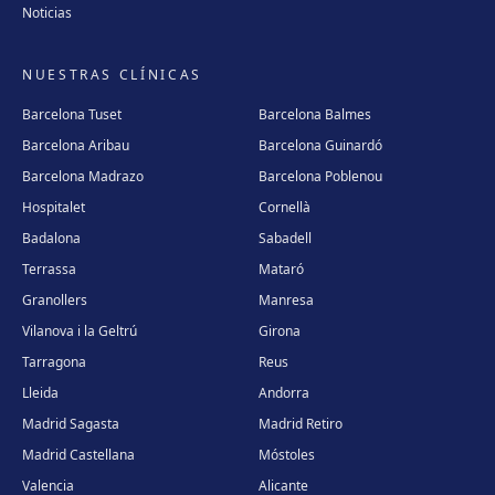
Noticias
NUESTRAS CLÍNICAS
Barcelona Tuset
Barcelona Balmes
Barcelona Aribau
Barcelona Guinardó
Barcelona Madrazo
Barcelona Poblenou
Hospitalet
Cornellà
Badalona
Sabadell
Terrassa
Mataró
Granollers
Manresa
Vilanova i la Geltrú
Girona
Tarragona
Reus
Lleida
Andorra
Madrid Sagasta
Madrid Retiro
Madrid Castellana
Móstoles
Valencia
Alicante