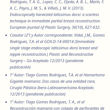
Rodrigues, T. A. G., Lopez, C. C., Ojeda, A. B. L., Marín, F.
A. C., Payro, J. M. S., & Viñals, J. M. V. (2013).
Endoscopically harvested latissimus dorsi: a scarless
technique in immediate partial breast reconstruction.
European Journal of Plastic Surgery, 36(10), 627-632.
Coautor (2º) y Autor correspondiente: Vidal, J.M., Gomes
Rodrigues, T.A. et al GOX-D-14-00014 (Immediate
single stage endoscopic latissimus dorsi breast and
nipple reconstruction.) Plastic and Reconstructive
Surgery – Go Aceptado 12/2013 (pendiente
publicación)
1º Autor: Tiago Gomes Rodrigues, T.A. et al Hamartoma
Gigante mamario: Dos casos de una entidad rara,
Cirugía Plástica Ibero-Latinoamericana Aceptado
12/2013 (pendiente publicación)
1º Autor: Tiago Gomes Rodrigues, T. A., et al
Reconstrucción mamaria con colgajo de perforantes de