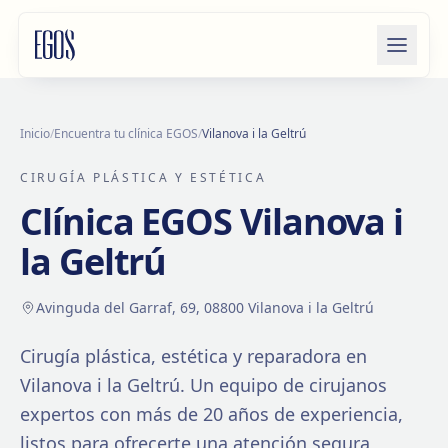
Saltar al contenido
Inicio
/
Encuentra tu clínica EGOS
/
Vilanova i la Geltrú
CIRUGÍA PLÁSTICA Y ESTÉTICA
Clínica EGOS
Vilanova i
la Geltrú
Avinguda del Garraf, 69, 08800 Vilanova i la Geltrú
Cirugía plástica, estética y reparadora en
Vilanova i la Geltrú
. Un equipo de cirujanos
expertos con más de
20
años de experiencia,
listos para ofrecerte una atención segura,