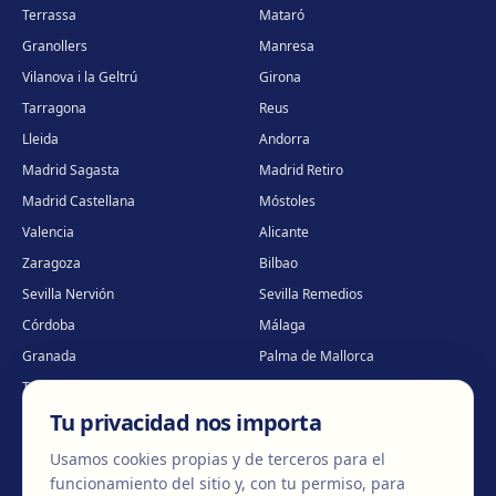
Terrassa
Mataró
Granollers
Manresa
Vilanova i la Geltrú
Girona
Tarragona
Reus
Lleida
Andorra
Madrid Sagasta
Madrid Retiro
Madrid Castellana
Móstoles
Valencia
Alicante
Zaragoza
Bilbao
Sevilla Nervión
Sevilla Remedios
Córdoba
Málaga
Granada
Palma de Mallorca
Tenerife
Portugal · Famalicão
Tu privacidad nos importa
Portugal · Guimarães
Clínica virtual
*
* Atención virtual
Usamos cookies propias y de terceros para el
funcionamiento del sitio y, con tu permiso, para