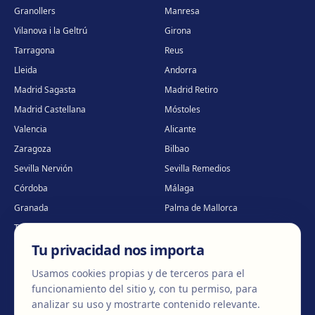
Granollers
Manresa
Vilanova i la Geltrú
Girona
Tarragona
Reus
Lleida
Andorra
Madrid Sagasta
Madrid Retiro
Madrid Castellana
Móstoles
Valencia
Alicante
Zaragoza
Bilbao
Sevilla Nervión
Sevilla Remedios
Córdoba
Málaga
Granada
Palma de Mallorca
Tenerife
Portugal · Famalicão
Tu privacidad nos importa
Portugal · Guimarães
Clínica virtual
*
* Atención virtual
Usamos cookies propias y de terceros para el
funcionamiento del sitio y, con tu permiso, para
analizar su uso y mostrarte contenido relevante.