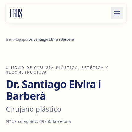
Saltar al contenido
Inicio
/
Equipo
/
Dr. Santiago Elvira i Barberà
UNIDAD DE CIRUGÍA PLÁSTICA, ESTÉTICA Y
RECONSTRUCTIVA
Dr. Santiago Elvira i
Barberà
Cirujano plástico
Nº de colegiado
:
49756
Barcelona