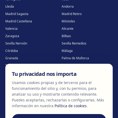
Lleida
Andorra
Madrid Sagasta
Madrid Retiro
Madrid Castellana
Móstoles
Valencia
Alicante
Zaragoza
Bilbao
Sevilla Nervión
Sevilla Remedios
Córdoba
Málaga
Granada
Palma de Mallorca
Tenerife
Portugal · Famalicão
Tu privacidad nos importa
Portugal · Guimarães
Clínica virtual
*
* Atención virtual
Usamos cookies propias y de terceros para el
funcionamiento del sitio y, con tu permiso, para
analizar su uso y mostrarte contenido relevante.
Puedes aceptarlas, rechazarlas o configurarlas.
Más
©
2026
Clínica EGOS — Cirugía plástica, estética y reparadora
.
información en nuestra
Política de cookies
.
Aviso Legal
Política de cookies
Política de Privacidad