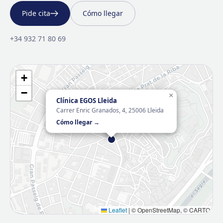
Pide cita
Cómo llegar
+34 932 71 80 69
+
−
×
Clínica EGOS Lleida
Carrer Enric Granados, 4, 25006 Lleida
Cómo llegar →
Leaflet
|
© OpenStreetMap, © CARTO