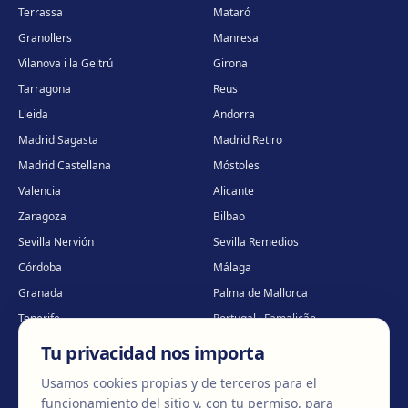
Terrassa
Mataró
Granollers
Manresa
Vilanova i la Geltrú
Girona
Tarragona
Reus
Lleida
Andorra
Madrid Sagasta
Madrid Retiro
Madrid Castellana
Móstoles
Valencia
Alicante
Zaragoza
Bilbao
Sevilla Nervión
Sevilla Remedios
Córdoba
Málaga
Granada
Palma de Mallorca
Tenerife
Portugal · Famalicão
Portugal · Guimarães
Clínica virtual
*
Tu privacidad nos importa
* Atención virtual
Usamos cookies propias y de terceros para el
funcionamiento del sitio y, con tu permiso, para