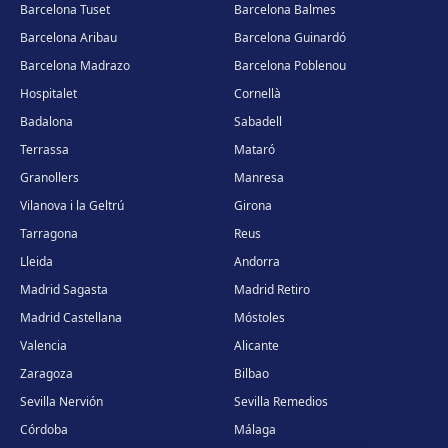
Barcelona Tuset
Barcelona Balmes
Barcelona Aribau
Barcelona Guinardó
Barcelona Madrazo
Barcelona Poblenou
Hospitalet
Cornellà
Badalona
Sabadell
Terrassa
Mataró
Granollers
Manresa
Vilanova i la Geltrú
Girona
Tarragona
Reus
Lleida
Andorra
Madrid Sagasta
Madrid Retiro
Madrid Castellana
Móstoles
Valencia
Alicante
Zaragoza
Bilbao
Sevilla Nervión
Sevilla Remedios
Córdoba
Málaga