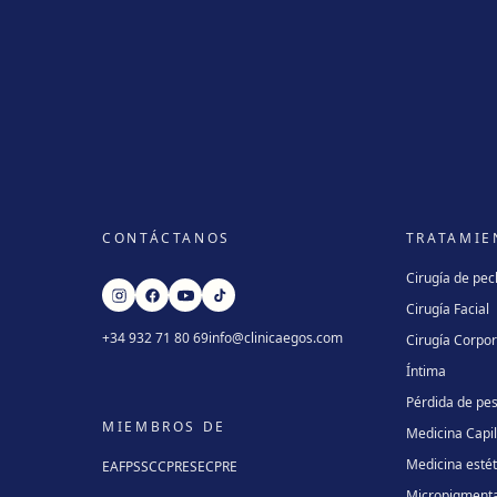
CONTÁCTANOS
TRATAMIE
Cirugía de pe
Cirugía Facial
+34 932 71 80 69
info@clinicaegos.com
Cirugía Corpor
Íntima
Pérdida de pe
MIEMBROS DE
Medicina Capi
Medicina estét
EAFPS
SCCPRE
SECPRE
Micropigment