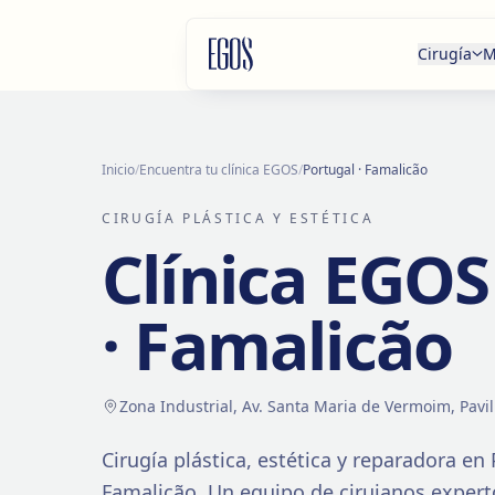
Saltar al contenido
Cirugía
M
Inicio
/
Encuentra tu clínica EGOS
/
Portugal · Famalicão
CIRUGÍA PLÁSTICA Y ESTÉTICA
Clínica EGO
· Famalicão
Zona Industrial, Av. Santa Maria de Vermoim, Pavi
Cirugía plástica, estética y reparadora en
Famalicão
. Un equipo de cirujanos exper