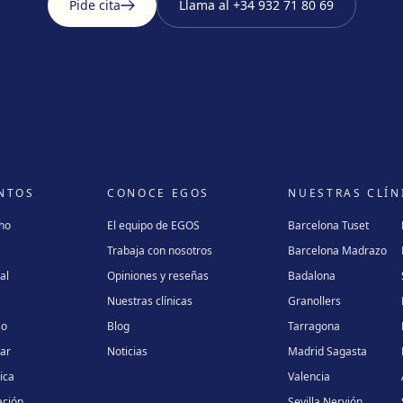
Pide cita
Llama al
+34 932 71 80 69
NTOS
CONOCE EGOS
NUESTRAS CLÍN
cho
El equipo de EGOS
Barcelona Tuset
Trabaja con nosotros
Barcelona Madrazo
al
Opiniones y reseñas
Badalona
Nuestras clínicas
Granollers
so
Blog
Tarragona
lar
Noticias
Madrid Sagasta
ica
Valencia
ación
Sevilla Nervión