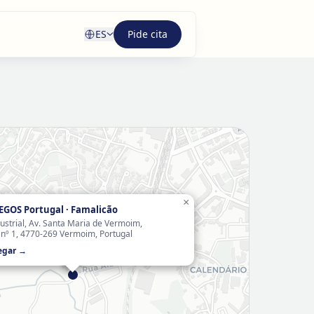
ES
Pide cita
×
 EGOS Portugal · Famalicão
ustrial, Av. Santa Maria de Vermoim,
 nº 1, 4770-269 Vermoim, Portugal
egar →