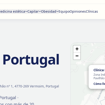
edicina estética
Capilar
Obesidad
Equipo
Opiniones
Clínicas
+
S
Portugal
−
Clínica
Zona Ind
Pavilhão
Cómo ll
lhão nº 1, 4770-269 Vermoim, Portugal
Portugal ·
tos con más de
20