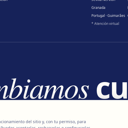
Granada
Portugal · Guimarães
* Atención virtual
mbiamos
cu
mbiamos
v
cionamiento del sitio y, con tu permiso, para
 Puedes aceptarlas, rechazarlas o configurarlas.