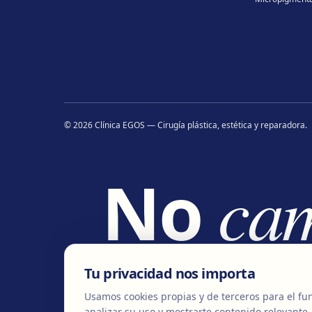
©
2026
Clínica EGOS — Cirugía plástica, estética y reparadora
.
No
ca
ca
Tu privacidad nos importa
Usamos cookies propias y de terceros para el fun
analizar su uso y mostrarte contenido relevante.