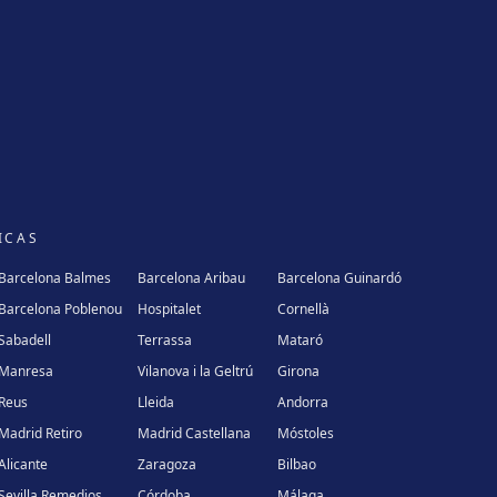
ICAS
Barcelona Balmes
Barcelona Aribau
Barcelona Guinardó
Barcelona Poblenou
Hospitalet
Cornellà
Sabadell
Terrassa
Mataró
Manresa
Vilanova i la Geltrú
Girona
Reus
Lleida
Andorra
Madrid Retiro
Madrid Castellana
Móstoles
Alicante
Zaragoza
Bilbao
Sevilla Remedios
Córdoba
Málaga