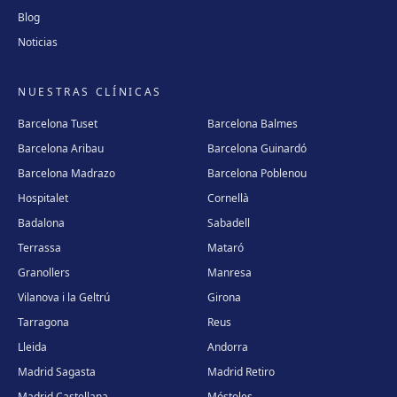
Blog
Noticias
NUESTRAS CLÍNICAS
Barcelona Tuset
Barcelona Balmes
Barcelona Aribau
Barcelona Guinardó
Barcelona Madrazo
Barcelona Poblenou
Hospitalet
Cornellà
Badalona
Sabadell
Terrassa
Mataró
Granollers
Manresa
Vilanova i la Geltrú
Girona
Tarragona
Reus
Lleida
Andorra
Madrid Sagasta
Madrid Retiro
Madrid Castellana
Móstoles