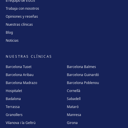
El equipo de EGOS
Trabaja con nosotros
Opiniones y reseñas
Nuestras clínicas
Blog
Noticias
NUESTRAS CLÍNICAS
Barcelona Tuset
Barcelona Balmes
Barcelona Aribau
Barcelona Guinardó
Barcelona Madrazo
Barcelona Poblenou
Hospitalet
Cornellà
Badalona
Sabadell
Terrassa
Mataró
Granollers
Manresa
Vilanova i la Geltrú
Girona