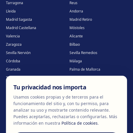
Tarragona
Reus
Lleida
Andorra
Madrid Sagasta
Madrid Retiro
Madrid Castellana
Móstoles
Valencia
Alicante
Zaragoza
Bilbao
Sevilla Nervión
Sevilla Remedios
Córdoba
Málaga
Granada
Palma de Mallorca
Tenerife
Portugal · Famalicão
Tu privacidad nos importa
Portugal · Guimarães
Clínica virtual
*
* Atención virtual
Usamos cookies propias y de terceros para el
funcionamiento del sitio y, con tu permiso, para
analizar su uso y mostrarte contenido relevante.
Puedes aceptarlas, rechazarlas o configurarlas.
Más
©
2026
Clínica EGOS — Cirugía plástica, estética y reparadora
.
información en nuestra
Política de cookies
.
Aviso Legal
Política de cookies
Política de Privacidad