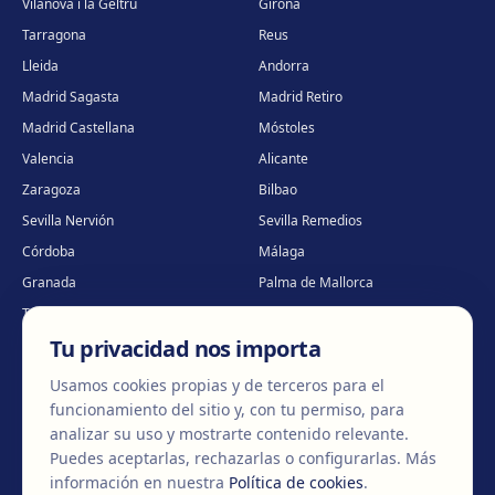
Vilanova i la Geltrú
Girona
Tarragona
Reus
Lleida
Andorra
Madrid Sagasta
Madrid Retiro
Madrid Castellana
Móstoles
Valencia
Alicante
Zaragoza
Bilbao
Sevilla Nervión
Sevilla Remedios
Córdoba
Málaga
Granada
Palma de Mallorca
Tenerife
Portugal · Famalicão
Tu privacidad nos importa
Portugal · Guimarães
Clínica virtual
*
* Atención virtual
Usamos cookies propias y de terceros para el
funcionamiento del sitio y, con tu permiso, para
analizar su uso y mostrarte contenido relevante.
Puedes aceptarlas, rechazarlas o configurarlas.
Más
©
2026
Clínica EGOS — Cirugía plástica, estética y reparadora
.
información en nuestra
Política de cookies
.
Aviso Legal
Política de cookies
Política de Privacidad