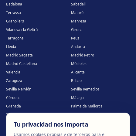
Badalona
Sabadell
Terrassa
Mataró
Granollers
Manresa
Vilanova i la Geltrú
Girona
Tarragona
Reus
Lleida
Andorra
Madrid Sagasta
Madrid Retiro
Madrid Castellana
Móstoles
Valencia
Alicante
Zaragoza
Bilbao
Sevilla Nervión
Sevilla Remedios
Córdoba
Málaga
Granada
Palma de Mallorca
Tenerife
Portugal · Famalicão
Tu privacidad nos importa
Portugal · Guimarães
Clínica virtual
*
* Atención virtual
Usamos cookies propias y de terceros para el