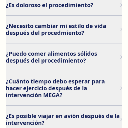
peso supervisados, terapias conductuales o
¿Es doloroso el procedimiento?
medicamentos para maximizar los resultados.
El tratamiento Endomanga MEGA no es doloroso.
Debido a que se realiza mediante endoscopia, la
¿Necesito cambiar mi estilo de vida
mayoría de los pacientes solo experimentan molestias
después del procedmiento?
mínimas que pueden ser aliviadas con medicamentos.
La anestesia local o sedación ligera se utiliza durante el
Sí, el tratamiento Endomanga es más efectivo cuando
procedimiento para asegurar la comodidad del
se combina con cambios en el estilo de vida, como una
paciente.
¿Puedo comer alimentos sólidos
dieta saludable y la práctica de ejercicio físico regular.
después del procedimiento?
La ayuda de un nutricionista o equipo médico
especializado también puede ser útil para lograr los
No, inmediatamente después del tratamiento, se sigue
mejores resultados.
una dieta líquida durante los primeros días.
¿Cuánto tiempo debo esperar para
Gradualmente se introducen alimentos blandos, hasta
hacer ejercicio después de la
llegar a los sólidos en unas semanas, según las
intervención MEGA?
indicaciones de tu médico.
Se recomienda esperar al menos 2 semanas para
comenzar con ejercicio ligero. Después de ese tiempo,
¿Es posible viajar en avión después de la
puedes aumentar la intensidad, pero debes evitar
intervención?
ejercicios extenuantes hasta que tu cuerpo se haya