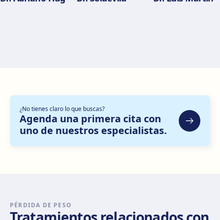
Alicante
Pl. del Alcalde Agatángelo Soler, 3, 03015 Alicante
Cómo llegar
Ver clínica
Zaragoza
C. de Escoriaza y Fabro, 7, Delicias, 50010 Zaragoza
Cómo llegar
Ver clínica
¿No tienes claro lo que buscas?
Bilbao
Agenda una primera cita con
Gran Vía Don Diego López de Haro, 82, Bilbao
uno de nuestros especialistas.
Cómo llegar
Ver clínica
Sevilla Nervión
C/ Enramadilla, 8, 41018 Sevilla
Cómo llegar
Ver clínica
PÉRDIDA DE PESO
Tratamientos relacionados con