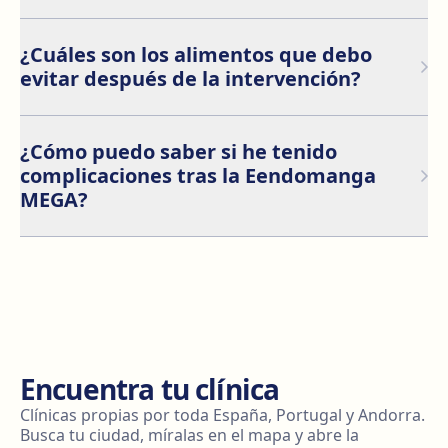
recuperado completamente.
Generalmente, se puede viajar en avión después de 2-
3 días del procedimiento, siempre que no haya
¿Cuáles son los alimentos que debo
complicaciones. Se recomienda estar bien hidratado y
evitar después de la intervención?
evitar alimentos sólidos en las primeras 48 horas.
Después del tratamiento, debes evitar alimentos
procesados, grasos o azucarados, ya que pueden
¿Cómo puedo saber si he tenido
irritar el estómago. También se deben evitar bebidas
complicaciones tras la Eendomanga
con gas y alcohol durante las primeras semanas.
MEGA?
Cualquier dolor intenso, fiebre, náuseas persistentes o
dificultad para respirar deben ser reportados
inmediatamente a tu médico, ya que pueden ser
signos de complicaciones que requieren atención.
Encuentra tu clínica
Clínicas propias por toda España, Portugal y Andorra.
Busca tu ciudad, míralas en el mapa y abre la