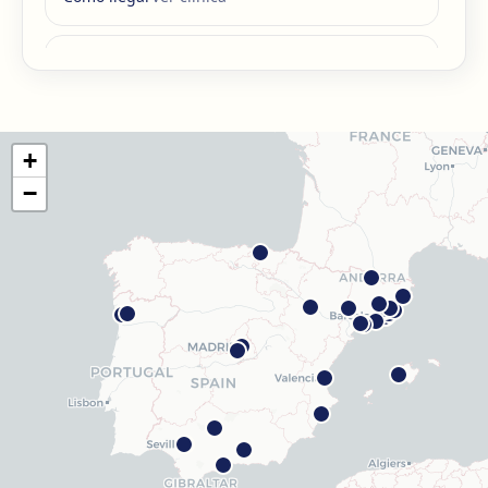
Barcelona Guinardó
Carrer de Sardenya, 515, 08024 Barcelona
Cómo llegar
Ver clínica
+
Barcelona Madrazo
−
Carrer dels Madrazo, 60-66, Sarrià-Sant Gervasi, 08006
Barcelona
Cómo llegar
Ver clínica
Barcelona Poblenou
Av. Diagonal, 141, Sant Martí, 08018 Barcelona
Cómo llegar
Ver clínica
Hospitalet
Rambla Just Oliveras, 63, 08901 L'Hospitalet de