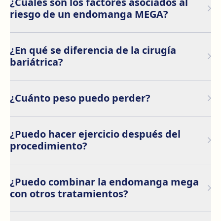
¿Cuáles son los factores asociados al
tamaño pero en menor cantidad porque son suturas
riesgo de un endomanga MEGA?
realizadas en mucho más tejido gástrico ocasionando
así mayor saciedad ingiriendo menos ración de
Los riesgos asociados al endomanga MEGA incluyen:
alimentos.
¿En qué se diferencia de la cirugía
bariátrica?
La endomanga MEGA no requiere incisiones ni cortes.
Es un procedimiento mínimamente invasivo, mientras
¿Cuánto peso puedo perder?
que la cirugía bariátrica (como el bypass gástrico o la
manga gástrica) implica cirugía abierta o
Los pacientes suelen perder entre el 15% y el 20% de
laparoscópica.
su peso corporal total en el transcurso de 6 a 12
¿Puedo hacer ejercicio después del
meses, dependiendo de su compromiso con cambios
procedimiento?
en el estilo de vida.
Sí, pero deberás esperar unas 2 semanas antes de
realizar actividades físicas intensas. Consulta con tu
¿Puedo combinar la endomanga mega
médico para conocer los tiempos específicos.
con otros tratamientos?
Sí, puede combinarse con programas de pérdida de