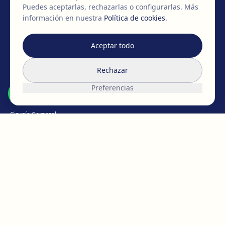
Puedes aceptarlas, rechazarlas o configurarlas.
Más
información en nuestra
Política de cookies
.
MIEMBROS DE
EAFPS
SCCPRE
SECPRE
Aceptar todo
TRATAMIENTOS
Rechazar
Cirugía de pecho
Preferencias
Cirugía Facial
Cirugía Corporal
Íntima
Pérdida de peso
Medicina Capilar
Medicina estética
Micropigmentación
CONOCE EGOS