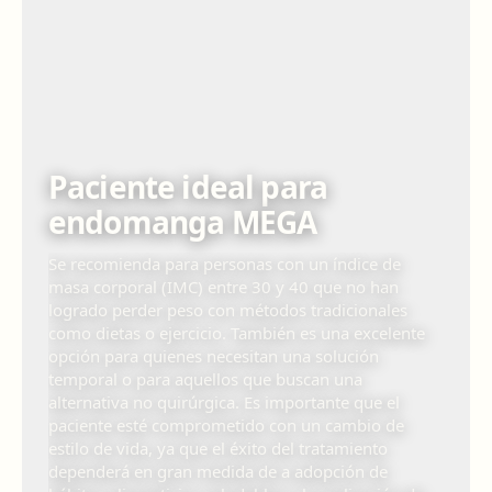
Paciente ideal para
endomanga MEGA
Se recomienda para personas con un índice de
masa corporal (IMC) entre 30 y 40 que no han
logrado perder peso con métodos tradicionales
como dietas o ejercicio. También es una excelente
opción para quienes necesitan una solución
temporal o para aquellos que buscan una
alternativa no quirúrgica. Es importante que el
paciente esté comprometido con un cambio de
estilo de vida, ya que el éxito del tratamiento
dependerá en gran medida de a adopción de