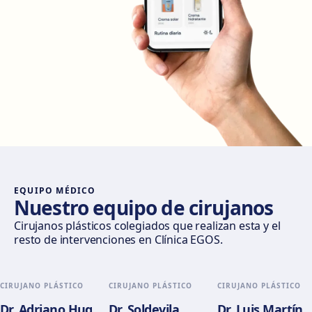
Cómo llegar
Ver clínica
Madrid Castellana
Av. del General Perón, 20, 28020 Madrid
Cómo llegar
Ver clínica
Móstoles
Av. del Alcalde de Móstoles, 8, 28933 Móstoles
Cómo llegar
Ver clínica
EQUIPO MÉDICO
Nuestro equipo de cirujanos
Valencia
Cirujanos plásticos colegiados que realizan esta y el
resto de intervenciones en Clínica EGOS.
Gran Via del Marqués del Túria, 82, L'Eixample, 46005
València
Cómo llegar
Ver clínica
CIRUJANO PLÁSTICO
CIRUJANO PLÁSTICO
CIRUJANO PLÁSTICO
Dr. Adriano Hug
Dr. Soldevila
Dr. Luis Martín