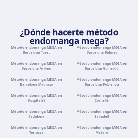
Palma de Mallorca
Camí de la Vileta, 30, Policlínica Miramar, 07011 Palma,
Illes Balears
¿Dónde hacerte método
Cómo llegar
Ver clínica
endomanga mega?
Método endomanga MEGA en
Método endomanga MEGA en
Tenerife
Barcelona Tuset
Barcelona Balmes
Calle Álvaro Rodríguez López, 30, 38005 Santa Cruz de
Método endomanga MEGA en
Tenerife
Método endomanga MEGA en
Barcelona Aribau
Barcelona Guinardó
Cómo llegar
Ver clínica
Método endomanga MEGA en
Método endomanga MEGA en
Barcelona Madrazo
Barcelona Poblenou
Portugal · Famalicão
Método endomanga MEGA en
Método endomanga MEGA en
Zona Industrial, Av. Santa Maria de Vermoim, Pavilhão
Hospitalet
Cornellà
nº 1, 4770-269 Vermoim, Portugal
Método endomanga MEGA en
Método endomanga MEGA en
Cómo llegar
Ver clínica
Badalona
Sabadell
Método endomanga MEGA en
Método endomanga MEGA en
Portugal · Guimarães
Terrassa
Mataró