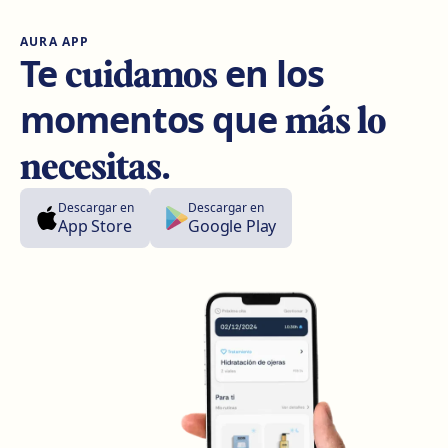
AURA APP
Lleida
cuidamos
Te
en los
Carrer Enric Granados, 4, 25006 Lleida
más lo
momentos que
Cómo llegar
Ver clínica
necesitas
.
Andorra
Plaça Coprínceps, 1, Despatx 2.5, Edifici Santa Anna,
Descargar en
Descargar en
AD700 Escaldes, Andorra
App Store
Google Play
Cómo llegar
Ver clínica
Madrid Sagasta
Calle de Sagasta, 3, 28004 Madrid
Cómo llegar
Ver clínica
Madrid Retiro
Calle del Doctor Castelo, 20, Retiro, 28009 Madrid