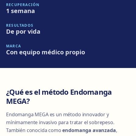
RECUPERACIÓN
1 semana
RESULTADOS
De por vida
MARCA
Con equipo médico propio
¿Qué es el método Endomanga
MEGA?
Endomanga MEGA es un método innovador y
mínimamente invasivo para tratar el sobrepeso.
También conocida como
endomanga avanzada
,