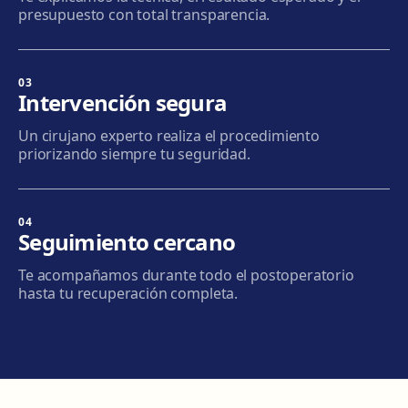
presupuesto con total transparencia.
Terrassa
Carrer d'Arquímedes, 156, 08224 Terrassa
Cómo llegar
Ver clínica
03
Intervención segura
Mataró
Un cirujano experto realiza el procedimiento
Via Europa, 58, 08304 Mataró
priorizando siempre tu seguridad.
Cómo llegar
Ver clínica
04
Granollers
Seguimiento cercano
Carrer de Joan Prim, 58, 08402 Granollers
Te acompañamos durante todo el postoperatorio
Cómo llegar
Ver clínica
hasta tu recuperación completa.
Manresa
Carretera de Vic, 149, 08243 Manresa
Cómo llegar
Ver clínica