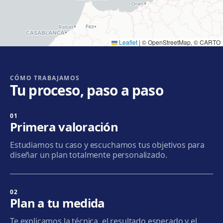
Llobregat
Cómo llegar
Ver clínica
Leaflet
|
© OpenStreetMap, © CARTO
Cornellà
Carrer de Joaquim Rubió i Ors, 205, 08940 Cornellà de
Llobregat
CÓMO TRABAJAMOS
Tu proceso, paso a paso
Cómo llegar
Ver clínica
01
Badalona
Primera valoración
Plaça de l'Alcalde Xifré, 14, 08912 Badalona
Estudiamos tu caso y escuchamos tus objetivos para
Cómo llegar
Ver clínica
diseñar un plan totalmente personalizado.
Sabadell
Calle Calderón, 44-48, Centro, 08206 Sabadell
02
Plan a tu medida
Cómo llegar
Ver clínica
Te explicamos la técnica, el resultado esperado y el