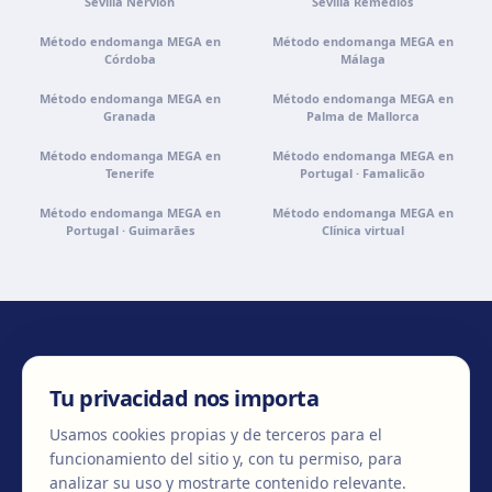
Sevilla Nervión
Sevilla Remedios
Método endomanga MEGA en
Método endomanga MEGA en
Córdoba
Málaga
Método endomanga MEGA en
Método endomanga MEGA en
Granada
Palma de Mallorca
Método endomanga MEGA en
Método endomanga MEGA en
Tenerife
Portugal · Famalicão
Método endomanga MEGA en
Método endomanga MEGA en
Portugal · Guimarães
Clínica virtual
CONTÁCTANOS
Tu privacidad nos importa
Usamos cookies propias y de terceros para el
funcionamiento del sitio y, con tu permiso, para
+34 932 71 80 69
info@clinicaegos.com
analizar su uso y mostrarte contenido relevante.