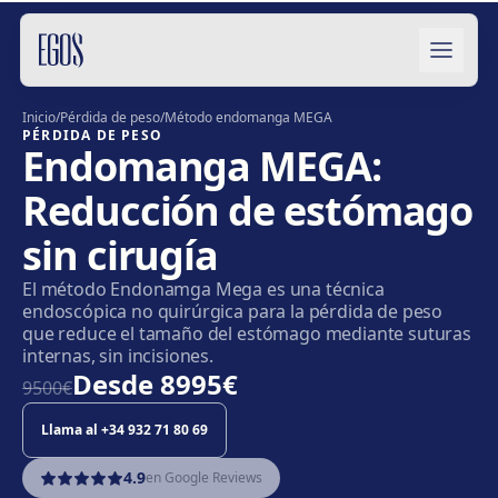
Saltar al contenido
Inicio
/
Pérdida de peso
/
Método endomanga MEGA
PÉRDIDA DE PESO
Endomanga MEGA:
Reducción de estómago
sin cirugía
El método Endonamga Mega es una técnica
endoscópica no quirúrgica para la pérdida de peso
que reduce el tamaño del estómago mediante suturas
internas, sin incisiones.
Desde
8995€
9500€
Llama al
+34 932 71 80 69
4.9
en Google Reviews