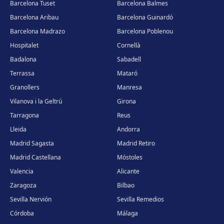
Barcelona Tuset
Barcelona Balmes
Barcelona Aribau
Barcelona Guinardó
Barcelona Madrazo
Barcelona Poblenou
Hospitalet
Cornellà
Badalona
Sabadell
Terrassa
Mataró
Granollers
Manresa
Vilanova i la Geltrú
Girona
Tarragona
Reus
Lleida
Andorra
Madrid Sagasta
Madrid Retiro
Madrid Castellana
Móstoles
Valencia
Alicante
Zaragoza
Bilbao
Sevilla Nervión
Sevilla Remedios
Córdoba
Málaga