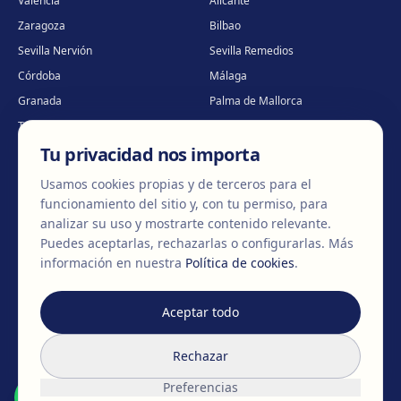
Valencia
Alicante
Zaragoza
Bilbao
Sevilla Nervión
Sevilla Remedios
Córdoba
Málaga
Granada
Palma de Mallorca
Tenerife
Portugal · Famalicão
Tu privacidad nos importa
Portugal · Guimarães
Clínica virtual
*
* Atención virtual
Usamos cookies propias y de terceros para el
funcionamiento del sitio y, con tu permiso, para
analizar su uso y mostrarte contenido relevante.
Puedes aceptarlas, rechazarlas o configurarlas.
Más
©
2026
Clínica EGOS — Cirugía plástica, estética y reparadora
.
información en nuestra
Política de cookies
.
Aviso Legal
Política de cookies
Política de Privacidad
Aceptar todo
Rechazar
Preferencias