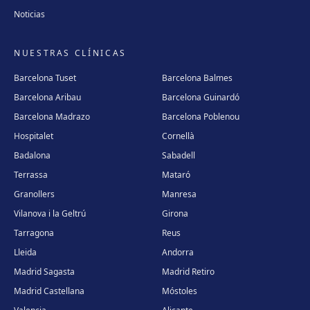
Noticias
NUESTRAS CLÍNICAS
Barcelona Tuset
Barcelona Balmes
Barcelona Aribau
Barcelona Guinardó
Barcelona Madrazo
Barcelona Poblenou
Hospitalet
Cornellà
Badalona
Sabadell
Terrassa
Mataró
Granollers
Manresa
Vilanova i la Geltrú
Girona
Tarragona
Reus
Lleida
Andorra
Madrid Sagasta
Madrid Retiro
Madrid Castellana
Móstoles