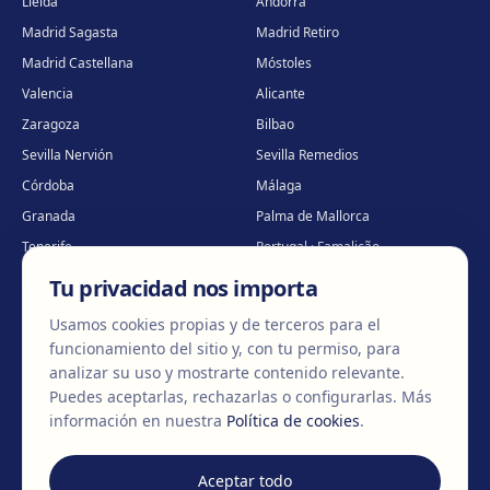
Lleida
Andorra
Madrid Sagasta
Madrid Retiro
Madrid Castellana
Móstoles
Valencia
Alicante
Zaragoza
Bilbao
Sevilla Nervión
Sevilla Remedios
Córdoba
Málaga
Granada
Palma de Mallorca
Tenerife
Portugal · Famalicão
Portugal · Guimarães
Clínica virtual
*
Tu privacidad nos importa
* Atención virtual
Usamos cookies propias y de terceros para el
funcionamiento del sitio y, con tu permiso, para
analizar su uso y mostrarte contenido relevante.
Puedes aceptarlas, rechazarlas o configurarlas.
Más
©
2026
Clínica EGOS — Cirugía plástica, estética y reparadora
.
información en nuestra
Política de cookies
.
Aviso Legal
Política de cookies
Política de Privacidad
Aceptar todo