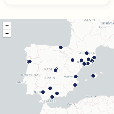
Barcelona Guinardó
Carrer de Sardenya, 515, 08024 Barcelona
Cómo llegar
Ver clínica
+
Barcelona Madrazo
−
Carrer dels Madrazo, 60-66, Sarrià-Sant Gervasi, 08006
Barcelona
Cómo llegar
Ver clínica
Barcelona Poblenou
Av. Diagonal, 141, Sant Martí, 08018 Barcelona
Cómo llegar
Ver clínica
Hospitalet
Rambla Just Oliveras, 63, 08901 L'Hospitalet de
Llobregat
Cómo llegar
Ver clínica