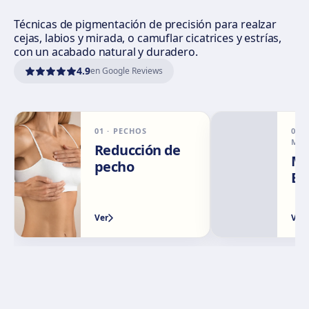
Cómo llegar
Ver clínica
Técnicas de pigmentación de precisión para realzar
cejas, labios y mirada, o camuflar cicatrices y estrías,
con un acabado natural y duradero.
Córdoba
4.9
en Google Reviews
Calle El Nogal, 2, Nte. Sierra, 14006 Córdoba
Cómo llegar
Ver clínica
01
·
PECHOS
02
·
Málaga
MIC
Reducción de
Calle Rachmaninov, 5, 29002 Málaga
Mi
pecho
Ey
Cómo llegar
Ver clínica
Ver
Ver
Granada
Avenida Constitución, 42, 1.º A, 18014 Granada
Cómo llegar
Ver clínica
Palma de Mallorca