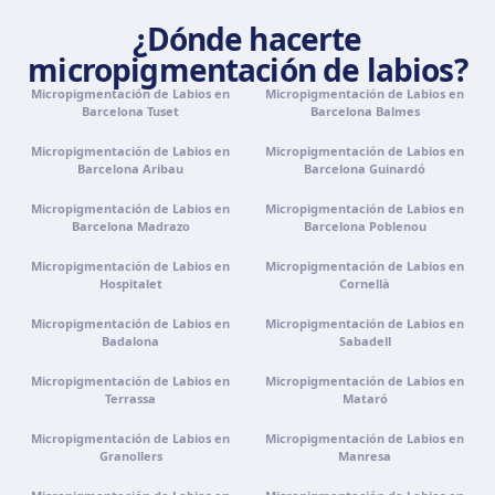
Camí de la Vileta, 30, Policlínica Miramar, 07011 Palma,
¿Dónde hacerte
Illes Balears
micropigmentación de labios?
Cómo llegar
Ver clínica
Micropigmentación de Labios en
Micropigmentación de Labios en
Barcelona Tuset
Barcelona Balmes
Tenerife
Micropigmentación de Labios en
Micropigmentación de Labios en
Calle Álvaro Rodríguez López, 30, 38005 Santa Cruz de
Barcelona Aribau
Barcelona Guinardó
Tenerife
Micropigmentación de Labios en
Cómo llegar
Ver clínica
Micropigmentación de Labios en
Barcelona Madrazo
Barcelona Poblenou
Micropigmentación de Labios en
Micropigmentación de Labios en
Portugal · Famalicão
Hospitalet
Cornellà
Zona Industrial, Av. Santa Maria de Vermoim, Pavilhão
nº 1, 4770-269 Vermoim, Portugal
Micropigmentación de Labios en
Micropigmentación de Labios en
Badalona
Sabadell
Cómo llegar
Ver clínica
Micropigmentación de Labios en
Micropigmentación de Labios en
Terrassa
Mataró
Portugal · Guimarães
Micropigmentación de Labios en
Micropigmentación de Labios en
Rua do Pomardufe, 283, 4805-299 Guimarães, Portugal
Granollers
Manresa
Cómo llegar
Ver clínica