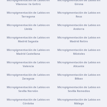
Micropigmentación de Labios en
Micropigmentación de Labios en
Vilanova i la Geltrú
Girona
Clínica virtual
Micropigmentación de Labios en
Micropigmentación de Labios en
Tarragona
Reus
Videoconsulta · Atención virtual
Micropigmentación de Labios en
Cómo llegar
Ver clínica
Micropigmentación de Labios en
Lleida
Andorra
Micropigmentación de Labios en
Micropigmentación de Labios en
Madrid Sagasta
Madrid Retiro
Micropigmentación de Labios en
Micropigmentación de Labios en
Madrid Castellana
Móstoles
Micropigmentación de Labios en
Micropigmentación de Labios en
Valencia
Alicante
Micropigmentación de Labios en
Micropigmentación de Labios en
Zaragoza
Bilbao
Micropigmentación de Labios en
Micropigmentación de Labios en
Sevilla Nervión
Sevilla Remedios
Micropigmentación de Labios en
Micropigmentación de Labios en
Córdoba
Málaga