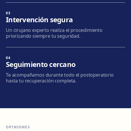
Carrer d'Arquímedes, 156, 08224 Terrassa
Cómo llegar
Ver clínica
03
Intervención segura
Mataró
Un cirujano experto realiza el procedimiento
Via Europa, 58, 08304 Mataró
priorizando siempre tu seguridad.
Cómo llegar
Ver clínica
04
Granollers
Seguimiento cercano
Carrer de Joan Prim, 58, 08402 Granollers
Te acompañamos durante todo el postoperatorio
Cómo llegar
Ver clínica
hasta tu recuperación completa.
Manresa
Carretera de Vic, 149, 08243 Manresa
Cómo llegar
Ver clínica
OPINIONES
Vilanova i la Geltrú