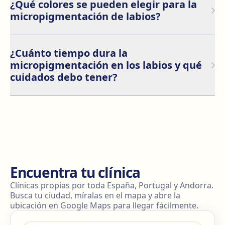
dolor intenso. Se aplica anestesia tópica para
¿Qué colores se pueden elegir para la
minimizar las molestias, por lo que solo sentirás una
micropigmentación de labios?
ligera vibración o cosquilleo. Después del
procedimiento, es normal que los labios se sientan un
Hay una amplia gama de colores, desde tonos
poco sensibles o hinchados, pero esto desaparece en
naturales como nude y rosados hasta rojos más
uno o dos días.
¿Cuánto tiempo dura la
intensos. El especialista te ayudará a elegir el color
micropigmentación en los labios y qué
según tu tono de piel y el efecto que desees lograr: un
cuidados debo tener?
look natural o un acabado más definido.
Los resultados duran entre 1 y 3 años, dependiendo
del tipo de piel y los cuidados posteriores. Para
prolongar el color, se recomienda:
Encuentra tu clínica
Clínicas propias por toda España, Portugal y Andorra.
Busca tu ciudad, míralas en el mapa y abre la
ubicación en Google Maps para llegar fácilmente.