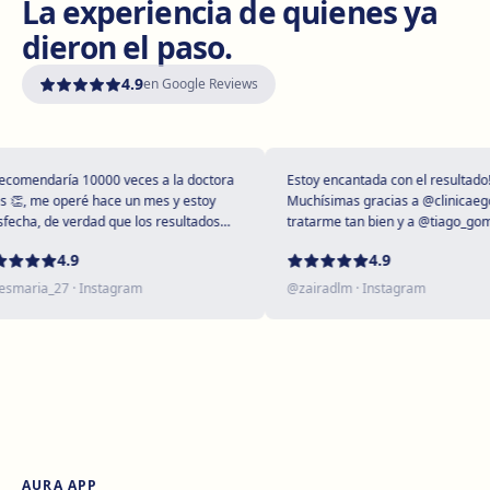
La experiencia de quienes ya
Avinguda del Garraf, 69, 08800 Vilanova i la Geltrú
dieron el paso.
Cómo llegar
Ver clínica
4.9
en Google Reviews
Girona
Plaça Poeta Marquina, 6, 17001 Girona
Cómo llegar
Ver clínica
omendaría 10000 veces a la doctora
Estoy encantada con el resultado!
👏, me operé hace un mes y estoy
Muchísimas gracias a @clinicaegos 
echa, de verdad que los resultados
tratarme tan bien y a @tiago_gomes
tupendos 😻
dejarme tan maravillosa, has super
Tarragona
4.9
4.9
expectativas sin duda ❤️
Rambla President Francesc Macià, 10, 43005 Tarragona
maria_27
· Instagram
@
zairadlm
· Instagram
Cómo llegar
Ver clínica
Reus
Carrer de Castellvell, 7, 43202 Reus
Cómo llegar
Ver clínica
AURA APP