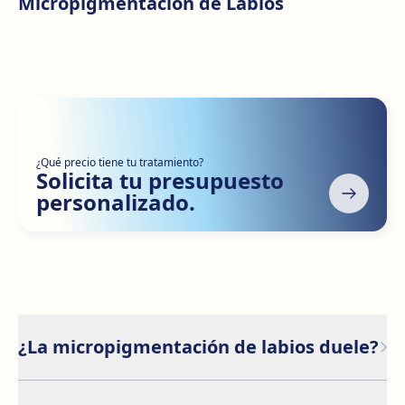
Micropigmentación de Labios
Antes
Después
¿Qué precio tiene tu tratamiento?
Solicita tu presupuesto
personalizado.
¿La micropigmentación de labios duele?
La sensación varía según cada persona, pero no es un