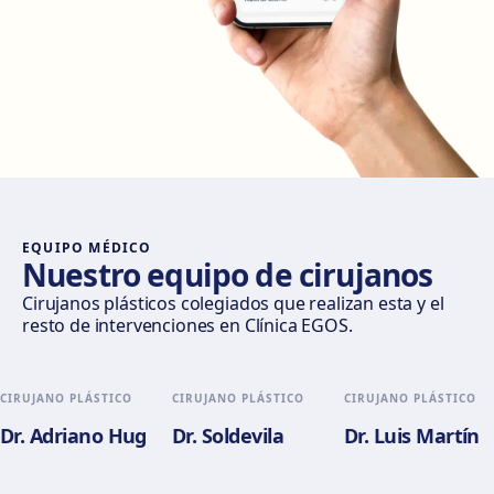
Madrid Castellana
Av. del General Perón, 20, 28020 Madrid
Cómo llegar
Ver clínica
Móstoles
Av. del Alcalde de Móstoles, 8, 28933 Móstoles
Cómo llegar
Ver clínica
EQUIPO MÉDICO
Nuestro equipo de cirujanos
Valencia
Cirujanos plásticos colegiados que realizan esta y el
resto de intervenciones en Clínica EGOS.
Gran Via del Marqués del Túria, 82, L'Eixample, 46005
València
Cómo llegar
Ver clínica
CIRUJANO PLÁSTICO
CIRUJANO PLÁSTICO
CIRUJANO PLÁSTICO
Dr. Adriano Hug
Dr. Soldevila
Dr. Luis Martín
Alicante
Pl. del Alcalde Agatángelo Soler, 3, 03015 Alicante