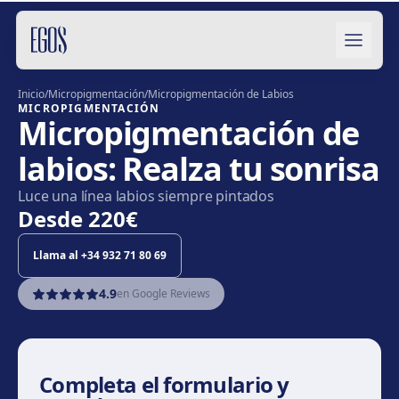
Saltar al contenido
Inicio
/
Micropigmentación
/
Micropigmentación de Labios
MICROPIGMENTACIÓN
Micropigmentación de
labios: Realza tu sonrisa
Luce una línea labios siempre pintados
Desde
220€
Llama al
+34 932 71 80 69
4.9
en Google Reviews
Completa el formulario y