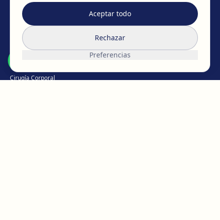
EAFPS
SCCPRE
SECPRE
Aceptar todo
TRATAMIENTOS
Rechazar
Cirugía de pecho
Preferencias
Cirugía Facial
Cirugía Corporal
Íntima
Pérdida de peso
Medicina Capilar
Medicina estética
Micropigmentación
CONOCE EGOS
El equipo de EGOS
Trabaja con nosotros
Opiniones y reseñas