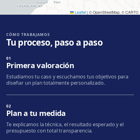
Leaflet
|
© OpenStreetMap, © CARTO
Cornellà
Carrer de Joaquim Rubió i Ors, 205, 08940 Cornellà de
Llobregat
CÓMO TRABAJAMOS
Tu proceso, paso a paso
Cómo llegar
Ver clínica
01
Badalona
Primera valoración
Plaça de l'Alcalde Xifré, 14, 08912 Badalona
Estudiamos tu caso y escuchamos tus objetivos para
Cómo llegar
Ver clínica
diseñar un plan totalmente personalizado.
Sabadell
Calle Calderón, 44-48, Centro, 08206 Sabadell
02
Plan a tu medida
Cómo llegar
Ver clínica
Te explicamos la técnica, el resultado esperado y el
presupuesto con total transparencia.
Terrassa