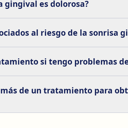
a gingival es dolorosa?
e realiza con anestesia local, por lo que no debería sentir 
pués de la cirugía, que generalmente se puede controlar c
ociados al riesgo de la sonrisa g
gingival incluyen:
atamiento si tengo problemas d
odontales, es fundamental tratar primero esos problemas an
valuación completa de tu salud dental para asegurarse de que
 más de un tratamiento para obt
querir más de un tratamiento para lograr los resultados de
e para tu situación particular.