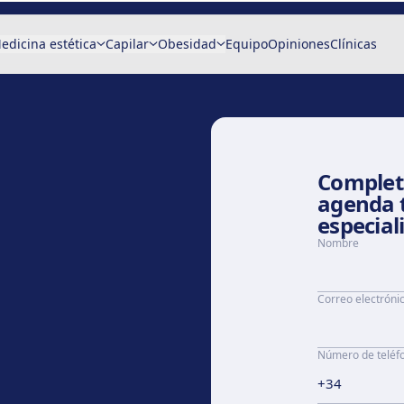
edicina estética
Capilar
Obesidad
Equipo
Opiniones
Clínicas
Completa
agenda 
especial
Nombre
Correo electróni
Número de teléf