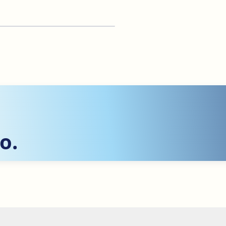
Después
o.