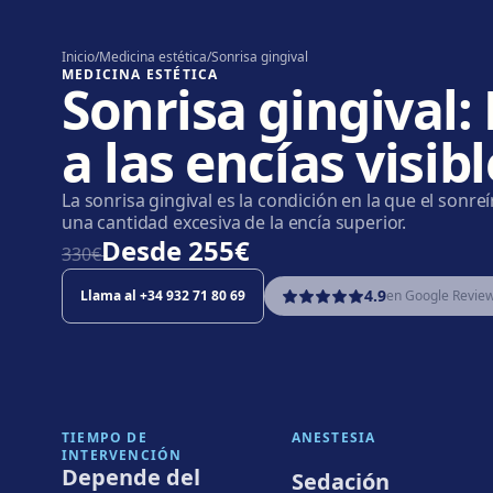
Inicio
/
Medicina estética
/
Sonrisa gingival
MEDICINA ESTÉTICA
Sonrisa gingival: 
a las encías visib
La sonrisa gingival es la condición en la que el sonreí
una cantidad excesiva de la encía superior.
Desde
255€
330€̶
4.9
Llama al
+34 932 71 80 69
en Google Revie
TIEMPO DE
ANESTESIA
INTERVENCIÓN
Depende del
Sedación