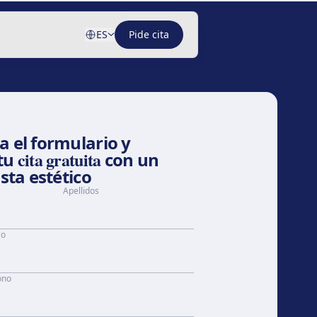
ES
Pide cita
 el formulario y
cita gratuita
tu
con un
ista estético
Apellidos
co
ono