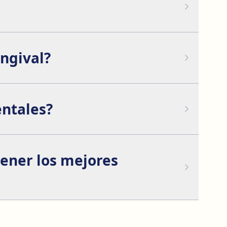
dolor durante el procedimiento. Sin embargo,
on medicamentos de venta libre.
ingival?
entales?
tes de someterte al tratamiento para corregir la
 el procedimiento sea seguro.
ener los mejores
seados. Esto es algo que será evaluado por tu