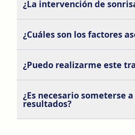
¿La intervención de sonris
La intervención de sonrisa gingival generalmente s
puede experimentar algunas molestias o dolor des
¿Cuáles son los factores as
Los riesgos asociados al tratamiento de la sonrisa 
¿Puedo realizarme este tr
Si tienes problemas dentales o enfermedades peri
sonrisa gingival. Un especialista realizará una e
¿Es necesario someterse a
resultados?
Dependiendo del caso, algunas personas pueden re
cirujano, quien te guiará en cuanto al mejor enfoqu