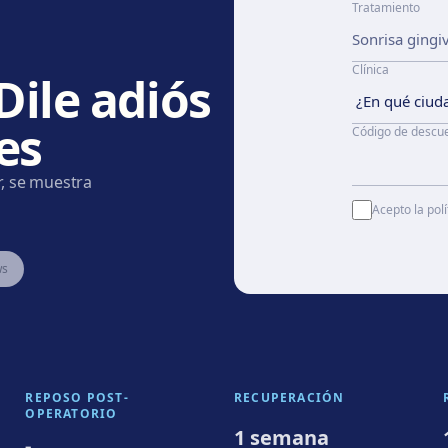
Tratamiento
Clínica
Dile adiós
les
Código de descu
r, se muestra
Acepto la polí
ws
REPOSO POST-
RECUPERACIÓN
OPERATORIO
1 semana
-