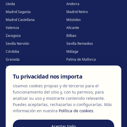
Lleida
Andorra
Madrid Sagasta
Madrid Retiro
Madrid Castellana
Móstoles
Valencia
Alicante
Zaragoza
Bilbao
Sevilla Nervión
Sevilla Remedios
Córdoba
Málaga
Granada
Palma de Mallorca
Tenerife
Portugal · Famalicão
Tu privacidad nos importa
Portugal · Guimarães
Clínica virtual
*
* Atención virtual
Usamos cookies propias y de terceros para el
funcionamiento del sitio y, con tu permiso, para
analizar su uso y mostrarte contenido relevante.
Puedes aceptarlas, rechazarlas o configurarlas.
Más
©
2026
Clínica EGOS — Cirugía plástica, estética y reparadora
.
información en nuestra
Política de cookies
.
Aviso Legal
Política de cookies
Política de Privacidad
Aceptar todo