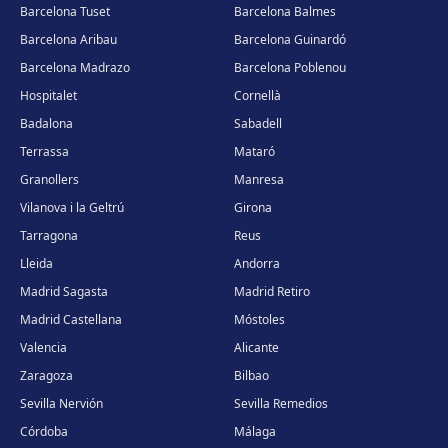
Barcelona Tuset
Barcelona Balmes
Barcelona Aribau
Barcelona Guinardó
Barcelona Madrazo
Barcelona Poblenou
Hospitalet
Cornellà
Badalona
Sabadell
Terrassa
Mataró
Granollers
Manresa
Vilanova i la Geltrú
Girona
Tarragona
Reus
Lleida
Andorra
Madrid Sagasta
Madrid Retiro
Madrid Castellana
Móstoles
Valencia
Alicante
Zaragoza
Bilbao
Sevilla Nervión
Sevilla Remedios
Córdoba
Málaga