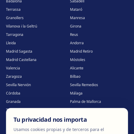
Badalona
Sabadell
Terrassa
Mataró
Granollers
Manresa
Vilanova i la Geltrú
Girona
Tarragona
Reus
Lleida
Andorra
Madrid Sagasta
Madrid Retiro
Madrid Castellana
Móstoles
Valencia
Alicante
Zaragoza
Bilbao
Sevilla Nervión
Sevilla Remedios
Córdoba
Málaga
Granada
Palma de Mallorca
Tenerife
Portugal · Famalicão
Tu privacidad nos importa
Portugal · Guimarães
Clínica virtual
*
* Atención virtual
Usamos cookies propias y de terceros para el