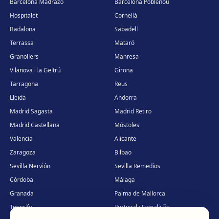
Barcelona Madrazo
Barcelona Poblenou
Hospitalet
Cornellà
Badalona
Sabadell
Terrassa
Mataró
Granollers
Manresa
Vilanova i la Geltrú
Girona
Tarragona
Reus
Lleida
Andorra
Madrid Sagasta
Madrid Retiro
Madrid Castellana
Móstoles
Valencia
Alicante
Zaragoza
Bilbao
Sevilla Nervión
Sevilla Remedios
Córdoba
Málaga
Granada
Palma de Mallorca
Tenerife
Portugal · Famalicão