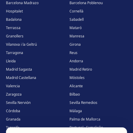
Barcelona Madrazo
Barcelona Poblenou
Hospitalet
Cornellà
Badalona
Sabadell
Terrassa
Mataró
Granollers
Manresa
Vilanova i la Geltrú
Girona
Tarragona
Reus
Lleida
Andorra
Madrid Sagasta
Madrid Retiro
Madrid Castellana
Móstoles
Valencia
Alicante
Zaragoza
Bilbao
Sevilla Nervión
Sevilla Remedios
Córdoba
Málaga
Granada
Palma de Mallorca
Tenerife
Portugal · Famalicão