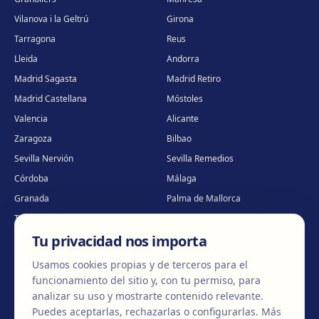
Vilanova i la Geltrú
Girona
Tarragona
Reus
Lleida
Andorra
Madrid Sagasta
Madrid Retiro
Madrid Castellana
Móstoles
Valencia
Alicante
Zaragoza
Bilbao
Sevilla Nervión
Sevilla Remedios
Córdoba
Málaga
Granada
Palma de Mallorca
Tenerife
Portugal · Famalicão
Tu privacidad nos importa
Portugal · Guimarães
Clínica virtual
*
* Atención virtual
Usamos cookies propias y de terceros para el
funcionamiento del sitio y, con tu permiso, para
analizar su uso y mostrarte contenido relevante.
Puedes aceptarlas, rechazarlas o configurarlas.
Más