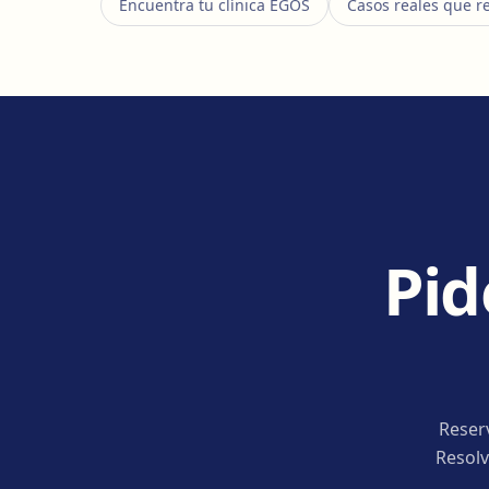
Encuentra tu clínica EGOS
Casos reales que r
Pid
Reser
Resolv