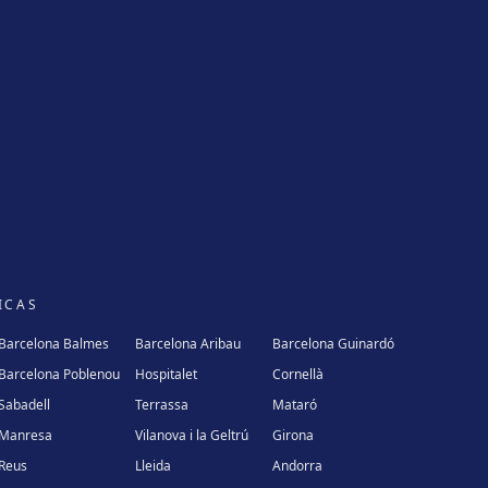
ICAS
Barcelona Balmes
Barcelona Aribau
Barcelona Guinardó
Barcelona Poblenou
Hospitalet
Cornellà
Sabadell
Terrassa
Mataró
Manresa
Vilanova i la Geltrú
Girona
Reus
Lleida
Andorra