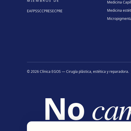
MIEMBROS DE
Medicina Capi
Medicina estét
EAFPS
SCCPRE
SECPRE
Micropigment
©
2026
Clínica EGOS — Cirugía plástica, estética y reparadora
.
No
ca