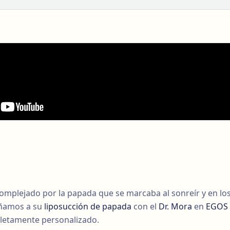
omplejado por la papada que se marcaba al sonreír y en los
añamos a su
liposucción de papada
con el
Dr. Mora
en
EGOS 
pletamente personalizado.