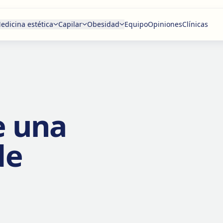
edicina estética
Capilar
Obesidad
Equipo
Opiniones
Clínicas
e una
de