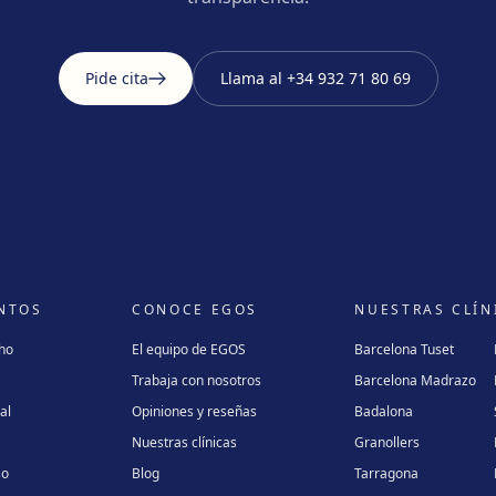
Pide cita
Llama al
+34 932 71 80 69
NTOS
CONOCE EGOS
NUESTRAS CLÍN
cho
El equipo de EGOS
Barcelona Tuset
Trabaja con nosotros
Barcelona Madrazo
al
Opiniones y reseñas
Badalona
Nuestras clínicas
Granollers
so
Blog
Tarragona