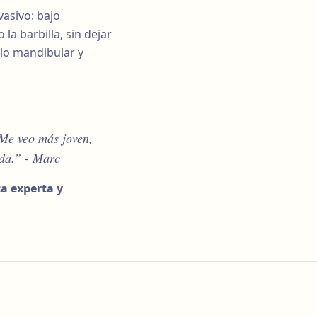
asivo: bajo
la barbilla, sin dejar
ulo mandibular y
 Me veo más joven,
ida.” - Marc
ca experta y