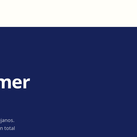
imer
janos.
n total