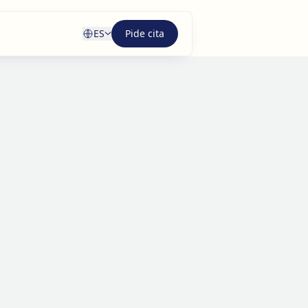
ES
Pide cita