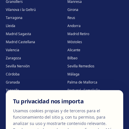
Granollers
Manresa
Vilanova i la Geltrú
Girona
Tarragona
Reus
Lleida
Andorra
Madrid Sagasta
Madrid Retiro
Madrid Castellana
Móstoles
Valencia
Alicante
Zaragoza
Bilbao
Sevilla Nervión
Sevilla Remedios
Córdoba
Málaga
Granada
Palma de Mallorca
Tenerife
Portugal · Famalicão
Portugal · Guimarães
Clínica virtual
*
Tu privacidad nos importa
* Atención virtual
Usamos cookies propias y de terceros para el
funcionamiento del sitio y, con tu permiso, para
analizar su uso y mostrarte contenido relevante.