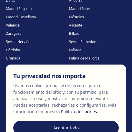
Lleida
Andorra
Madrid Sagasta
Madrid Retiro
Madrid Castellana
Móstoles
Valencia
Alicante
Zaragoza
Bilbao
Sevilla Nervión
Sevilla Remedios
Córdoba
Málaga
Granada
Palma de Mallorca
Tenerife
Portugal · Famalicão
Tu privacidad nos importa
Portugal · Guimarães
Clínica virtual
*
* Atención virtual
Usamos cookies propias y de terceros para el
funcionamiento del sitio y, con tu permiso, para
analizar su uso y mostrarte contenido relevante.
Puedes aceptarlas, rechazarlas o configurarlas.
Más
©
2026
Clínica EGOS — Cirugía plástica, estética y reparadora
.
información en nuestra
Política de cookies
.
Aviso Legal
Política de cookies
Política de Privacidad
Aceptar todo