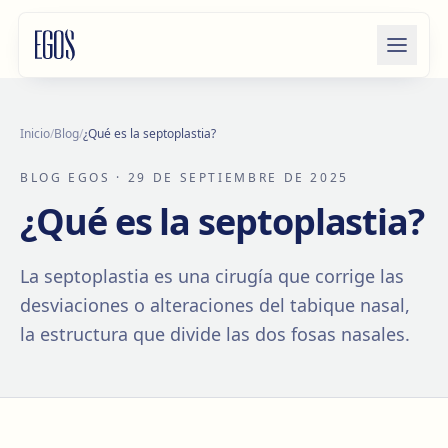
Saltar al contenido
Inicio
/
Blog
/
¿Qué es la septoplastia?
BLOG EGOS
· 29 DE SEPTIEMBRE DE 2025
¿Qué es la septoplastia?
La septoplastia es una cirugía que corrige las
desviaciones o alteraciones del tabique nasal,
la estructura que divide las dos fosas nasales.