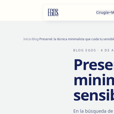
Saltar al contenido
Cirugía
M
Inicio
/
Blog
/
Preservé: la técnica minimalista que cuida tu sensib
BLOG EGOS
· 4 DE 
Prese
minim
sensi
En la búsqueda de 