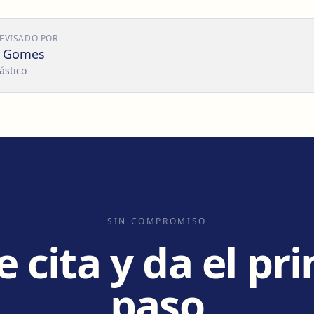
REVISADO POR
o Gomes
ástico
SIN COMPROMISO
e cita y da el pr
paso