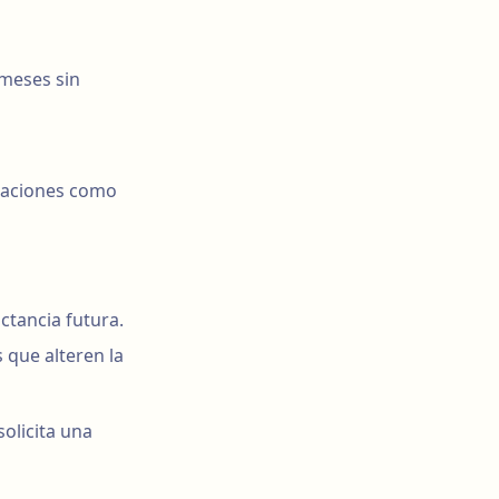
 meses sin
icaciones como
actancia futura.
 que alteren la
solicita una