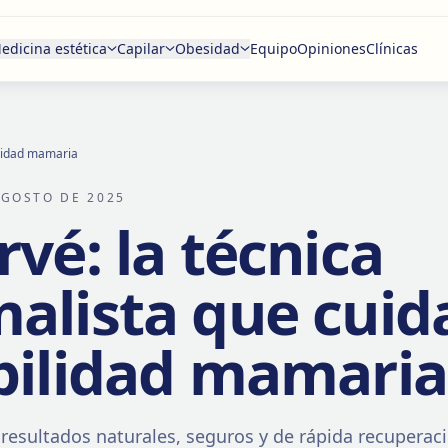
edicina estética
Capilar
Obesidad
Equipo
Opiniones
Clínicas
ilidad mamaria
AGOSTO DE 2025
rvé: la técnica
alista que cuid
bilidad mamaria
resultados naturales, seguros y de rápida recuperac