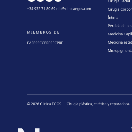
Cirugía Facial
+34 932 71 80 69
info@clinicaegos.com
Cirugía Corpor
Íntima
Pérdida de pe
MIEMBROS DE
Medicina Capi
Medicina estét
EAFPS
SCCPRE
SECPRE
Micropigment
©
2026
Clínica EGOS — Cirugía plástica, estética y reparadora
.