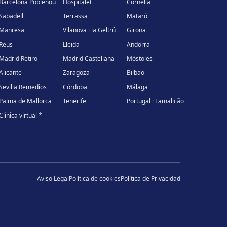
Barcelona Poblenou
Hospitalet
Cornellà
Sabadell
Terrassa
Mataró
Manresa
Vilanova i la Geltrú
Girona
Reus
Lleida
Andorra
Madrid Retiro
Madrid Castellana
Móstoles
Alicante
Zaragoza
Bilbao
Sevilla Remedios
Córdoba
Málaga
Palma de Mallorca
Tenerife
Portugal · Famalicão
Clínica virtual
*
Aviso Legal
Política de cookies
Política de Privacidad