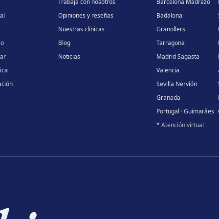
Trabaja con nosotros
Barcelona Madrazo
al
Opiniones y reseñas
Badalona
Nuestras clínicas
Granollers
so
Blog
Tarragona
lar
Noticias
Madrid Sagasta
ica
Valencia
ación
Sevilla Nervión
Granada
Portugal · Guimarães
* Atención virtual