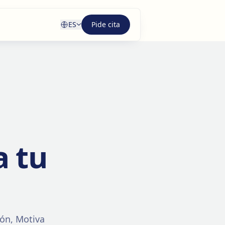
ES
Pide cita
a tu
ión, Motiva