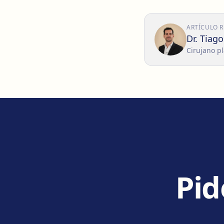
ARTÍCULO 
Dr. Tiag
Cirujano pl
Pid