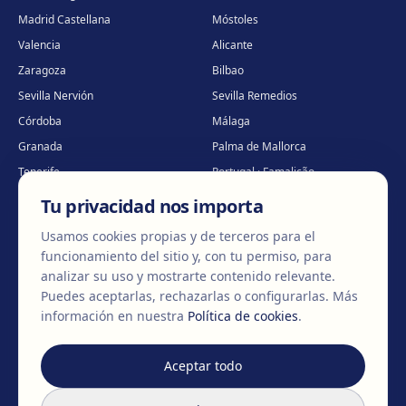
Madrid Castellana
Móstoles
Valencia
Alicante
Zaragoza
Bilbao
Sevilla Nervión
Sevilla Remedios
Córdoba
Málaga
Granada
Palma de Mallorca
Tenerife
Portugal · Famalicão
Portugal · Guimarães
Clínica virtual
*
Tu privacidad nos importa
* Atención virtual
Usamos cookies propias y de terceros para el
funcionamiento del sitio y, con tu permiso, para
analizar su uso y mostrarte contenido relevante.
Puedes aceptarlas, rechazarlas o configurarlas.
Más
©
2026
Clínica EGOS — Cirugía plástica, estética y reparadora
.
información en nuestra
Política de cookies
.
Aviso Legal
Política de cookies
Política de Privacidad
Aceptar todo
No
cambiamos
cuerpos,