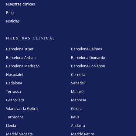
Nuestras clínicas
Blog
Noticias
NUESTRAS CLÍNICAS
Barcelona Tuset
Barcelona Balmes
Barcelona Aribau
Barcelona Guinardó
Barcelona Madrazo
Barcelona Poblenou
Hospitalet
Cornellà
Badalona
Sabadell
Terrassa
Mataró
Granollers
Manresa
Vilanova i la Geltrú
Girona
Tarragona
Reus
Lleida
Andorra
Madrid Sagasta
Madrid Retiro