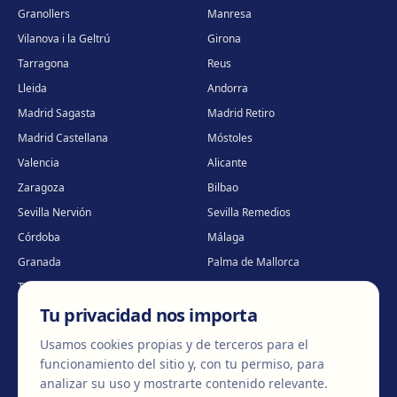
Granollers
Manresa
Vilanova i la Geltrú
Girona
Tarragona
Reus
Lleida
Andorra
Madrid Sagasta
Madrid Retiro
Madrid Castellana
Móstoles
Valencia
Alicante
Zaragoza
Bilbao
Sevilla Nervión
Sevilla Remedios
Córdoba
Málaga
Granada
Palma de Mallorca
Tenerife
Portugal · Famalicão
Tu privacidad nos importa
Portugal · Guimarães
Clínica virtual
*
* Atención virtual
Usamos cookies propias y de terceros para el
funcionamiento del sitio y, con tu permiso, para
analizar su uso y mostrarte contenido relevante.