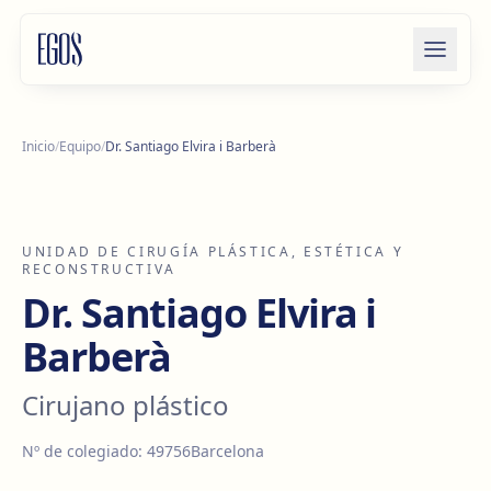
Saltar al contenido
Inicio
/
Equipo
/
Dr. Santiago Elvira i Barberà
UNIDAD DE CIRUGÍA PLÁSTICA, ESTÉTICA Y
RECONSTRUCTIVA
Dr. Santiago Elvira i
Barberà
Cirujano plástico
Nº de colegiado
:
49756
Barcelona