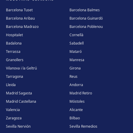
Barcelona Tuset
Barcelona Balmes
Barcelona Aribau
Barcelona Guinardó
Barcelona Madrazo
Barcelona Poblenou
Hospitalet
Cornellà
Badalona
Sabadell
Terrassa
Mataró
Granollers
Manresa
Vilanova i la Geltrú
Girona
Tarragona
Reus
Lleida
Andorra
Madrid Sagasta
Madrid Retiro
Madrid Castellana
Móstoles
Valencia
Alicante
Zaragoza
Bilbao
Sevilla Nervión
Sevilla Remedios