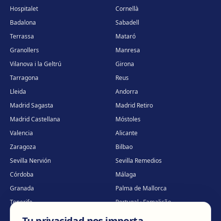
Hospitalet
Cornellà
Badalona
Sabadell
Terrassa
Mataró
Granollers
Manresa
Vilanova i la Geltrú
Girona
Tarragona
Reus
Lleida
Andorra
Madrid Sagasta
Madrid Retiro
Madrid Castellana
Móstoles
Valencia
Alicante
Zaragoza
Bilbao
Sevilla Nervión
Sevilla Remedios
Córdoba
Málaga
Granada
Palma de Mallorca
Tenerife
Portugal · Famalicão
Portugal · Guimarães
Clínica virtual
*
Tu privacidad nos importa