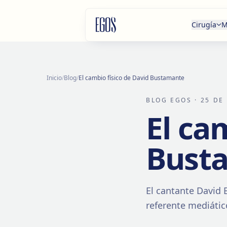
Saltar al contenido
Cirugía
M
Inicio
/
Blog
/
El cambio físico de David Bustamante
BLOG EGOS
· 25 DE
El ca
Bust
El cantante David 
referente mediátic