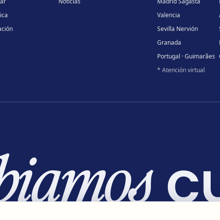
lar
Noticias
Madrid Sagasta
ica
Valencia
ación
Sevilla Nervión
Granada
Portugal · Guimarães
* Atención virtual