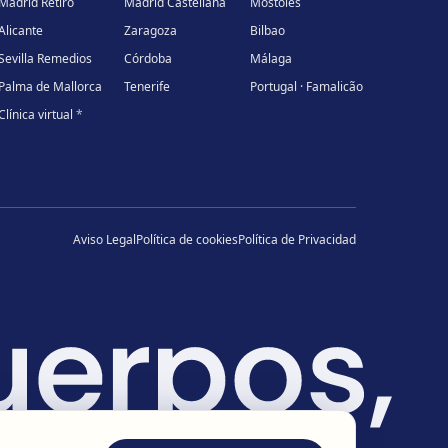
Madrid Retiro
Madrid Castellana
Móstoles
Alicante
Zaragoza
Bilbao
Sevilla Remedios
Córdoba
Málaga
Palma de Mallorca
Tenerife
Portugal · Famalicão
Clínica virtual
*
Aviso Legal
Política de cookies
Política de Privacidad