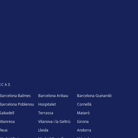
ICAS
Barcelona Balmes
Barcelona Aribau
Barcelona Guinardó
Barcelona Poblenou
Hospitalet
Cornellà
Sabadell
Terrassa
Mataró
Manresa
Vilanova i la Geltrú
Girona
Reus
Lleida
Andorra