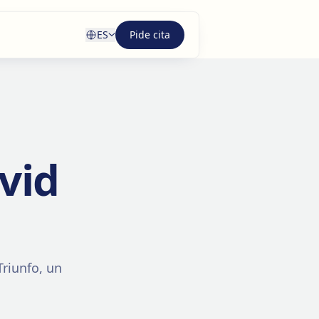
ES
Pide cita
vid
Triunfo, un