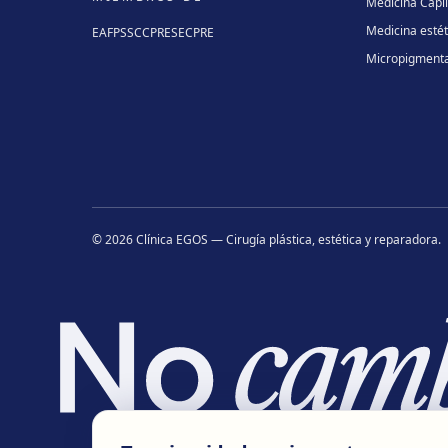
Medicina Capi
Medicina estét
EAFPS
SCCPRE
SECPRE
Micropigment
©
2026
Clínica EGOS — Cirugía plástica, estética y reparadora
.