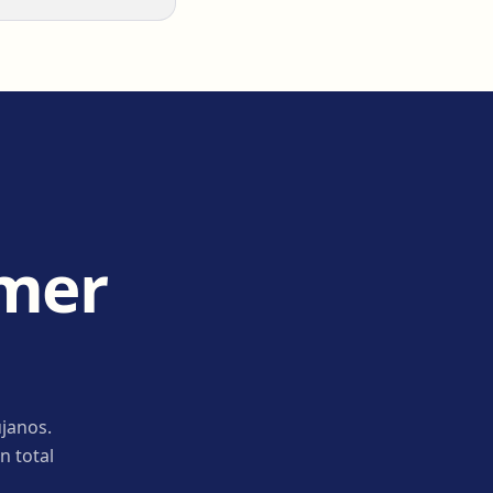
imer
janos.
n total