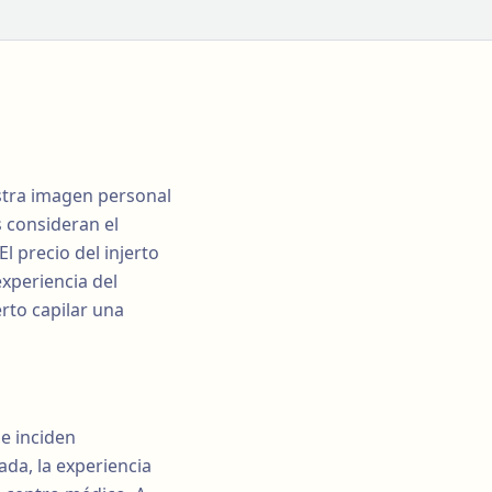
estra imagen personal
s consideran el
l precio del injerto
experiencia del
erto capilar una
ue inciden
ada, la experiencia