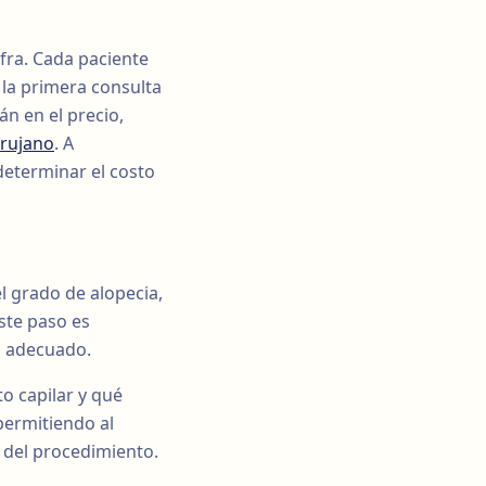
ifra. Cada paciente
 la primera consulta
án en el precio,
irujano
. A
 determinar el costo
el grado de alopecia,
Este paso es
n adecuado.
to capilar y qué
permitiendo al
o del procedimiento.