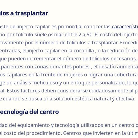
los a trasplantar
ste del injerto capilar es primordial conocer las
característ
cio por folículo suele oscilar entre 2 a 5€. El costo del injerto
cativamente por el número de folículos a trasplantar. Proce
 entradas, el injerto capilar en la coronilla , o la reducción 
 que pueden incrementar el número de folículos necesarios.
a pacientes con zonas donantes pobres , el desafío aumenta,
os capilares en la frente de mujeres o lograr una cobertura
xige un análisis meticuloso y un enfoque personalizado, lo
final. Estos factores deben considerarse cuidadosamente al pl
e cuando se busca una solución estética natural y efectiva.
ecnología del centro
ad del equipamiento y tecnología utilizados en un centro de
l costo del procedimiento. Centros que invierten en la últ