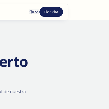
ES
Pide cita
erto
al de nuestra