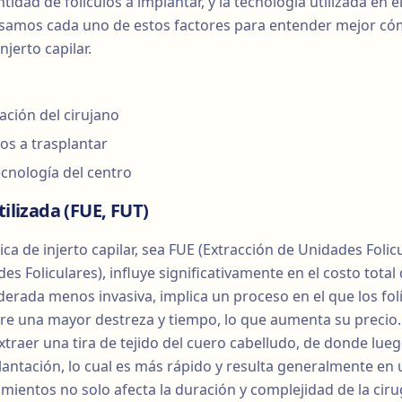
ntidad de folículos a implantar, y la tecnología utilizada en 
osamos cada uno de estos factores para entender mejor có
injerto capilar.
ación del cirujano
os a trasplantar
cnología del centro
tilizada (FUE, FUT)
nica de injerto capilar, sea FUE (Extracción de Unidades Folic
es Foliculares), influye significativamente en el costo total
derada menos invasiva, implica un proceso en el que los fol
re una mayor destreza y tiempo, lo que aumenta su precio. 
xtraer una tira de tejido del cuero cabelludo, de donde lue
lantación, lo cual es más rápido y resulta generalmente en
mientos no solo afecta la duración y complejidad de la ciru