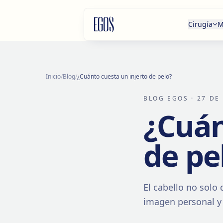
Saltar al contenido
Cirugía
M
Inicio
/
Blog
/
¿Cuánto cuesta un injerto de pelo?
BLOG EGOS
· 27 DE
¿Cuán
de pe
El cabello no solo
imagen personal y