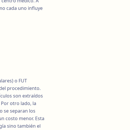
el centro médico. A
mo cada uno influye
ulares) o FUT
 del procedimiento.
ículos son extraídos
Por otro lado, la
go se separan los
 un costo menor. Esta
gía sino también el